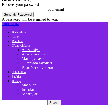
Password recovery
Recover your password
your email
A password will be e-mailed to you.
mbaza.uz
Bosh sahifa
Testlar
Darsliklar
O’qituvchilarga
Attestatsiya
Attestatsiya-2022
Mantiqiy savollar
Olimpiada savollari
Разработки уроков
Qabul 2024
She’rlar
Boshqa
Maqollar
Insholar
Senariylar