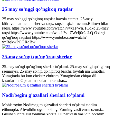
25 may so’nggi qo’ngiroq raqslar
25 may so'nggi qo'ngiroq raqslar havola etamiz. 25-may
bitiruvchilar uchun sher va raqs. raqslar qizlar uchun.Bitiruvchilar
raqsi. https://www.youtube.com/watch?v=x1FWnJ1Cqkc 25-may
raqsi https://www.youtube.com/watch?v=ZWcIj0r2oLQ Oxirgi
qo'ng'iroq raqslari https://www.youtube.com/watch?
v=BqkwPCGRqBw
25-may so’ngi qo’ng’iroq sherlar
25-may so'ngi qo'ng'iroq sherlar to'plami. 25-may so'ngi qo'ng'iroq
ssenariysi, 25-may so'ngi qo'ng'iroq barcha foydali ma'lumotlar.
Yuragimda bu kun cheksiz ehtirom, Yuragimdan chiqar dil
izxorlarim. Opalarim akalarim ketishar...
Nodirbegim g’azallari sherlari to’plami
Mohlaroyim Nodirbegim g'azallari sherlari to'plami taqdim
etilmoqda. Ahvolidin ogoh bo'ling. Yorning vasli emas ozorsiz,
Gulshan ichra gul topilmas xorsiz. Ul parivash vaslidin bo’ldim