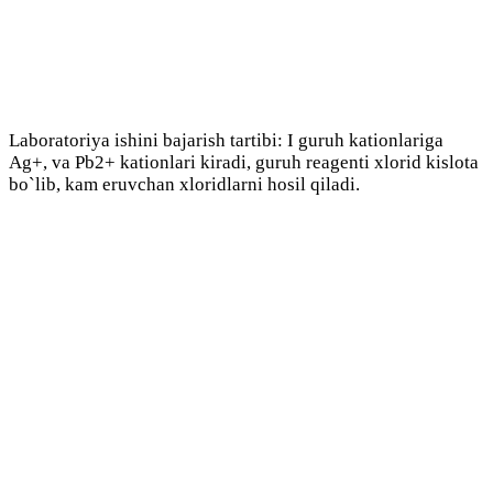
Laboratoriya ishini bajarish tartibi: I guruh kationlariga
Ag+, va Pb2+ kationlari kiradi, guruh reagenti xlorid kislota
bo`lib, kam eruvchan xloridlarni hosil qiladi.