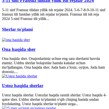
5-11 sinf Fransuz tilidan yillik ish rejalar 2024
5-11 sinf Fransuz tilidan yillik ish rejalar 2024. 5-6-7-8-9-10-11 sinf
fransuz tili fanidan yillik ish rejalar to'plami. Fransuz tili ish reja
2024 5-sinf Fransuz tili yillik...
Sherlar to'plami
Ona haqida sher
Ona haqida sher. Onajonlarimiz uchun eng sara sherlarni havola
etamiz. Ushbu sherlar bolajonlar hamda kattalar uchun
mo'ljallangan. Ona haqida sher. Juda ham a’losiz, oyijon, Juda ham
donosiz,...
Ustoz haqida sherlar
Ustoz haqida sherlar. Ustozlar haqida rasmli sherlar. Ustoz haqida 4-
qator sher. Ushbu sherlar to'plamini o'qib chiqing hamda undan
foydalaning. Ustoz haqida sherlar to'plami sizga...