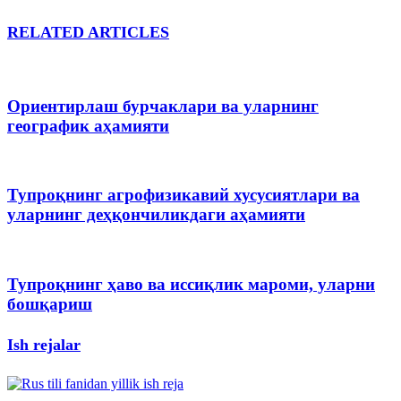
RELATED ARTICLES
Ориентирлаш бурчаклари ва уларнинг
географик аҳамияти
Тупроқнинг агрофизикавий хусусиятлари ва
уларнинг деҳқончиликдаги аҳамияти
Тупроқнинг ҳаво ва иссиқлик мароми, уларни
бошқариш
Ish rejalar