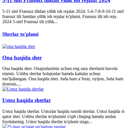
5-11 sinf Fransuz tilidan yillik ish rejalar 2024
5-11 sinf Fransuz tilidan yillik ish rejalar 2024. 5-6-7-8-9-10-11 sinf
fransuz tili fanidan yillik ish rejalar to'plami. Fransuz tili ish reja
2024 5-sinf Fransuz tili yillik...
Sherlar to'plami
Ona haqida sher
Ona haqida sher. Onajonlarimiz uchun eng sara sherlarni havola
etamiz. Ushbu sherlar bolajonlar hamda kattalar uchun
mo'ljallangan. Ona haqida sher. Juda ham a’losiz, oyijon, Juda ham
donosiz,...
Ustoz haqida sherlar
Ustoz haqida sherlar. Ustozlar haqida rasmli sherlar. Ustoz haqida 4-
qator sher. Ushbu sherlar to'plamini o'qib chiqing hamda undan
foydalaning. Ustoz haqida sherlar to'plami sizga...