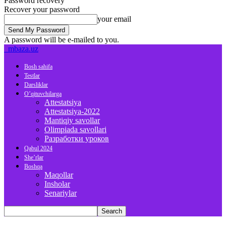
Password recovery
Recover your password
your email
A password will be e-mailed to you.
mbaza.uz
Bosh sahifa
Testlar
Darsliklar
O’qituvchilarga
Attestatsiya
Attestatsiya-2022
Mantiqiy savollar
Olimpiada savollari
Разработки уроков
Qabul 2024
She’rlar
Boshqa
Maqollar
Insholar
Senariylar