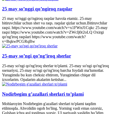
25 may so’nggi qo’ngiroq raqslar
25 may so'nggi qo'ngiroq raqslar havola etamiz. 25-may
bitiruvchilar uchun sher va raqs. raqslar qizlar uchun.Bitiruvchilar
raqsi. https://www.youtube.com/watch?v=x1FWnJ1Cqkc 25-may
raqsi https://www.youtube.com/watch?v=ZWcIj0r2oLQ Oxirgi
qo'ng'iroq raqslari https://www.youtube.com/watch?
v=BqkwPCGRqBw
25-may so’ngi qo’ng’iroq sherlar
25-may so'ngi qo'ng'iroq sherlar to'plami. 25-may so'ngi qo'ng'iroq
ssenariysi, 25-may so'ngi qo'ng'iroq barcha foydali ma'lumotlar.
Yuragimda bu kun cheksiz ehtirom, Yuragimdan chiqar dil
izxorlarim. Opalarim akalarim ketishar...
Nodirbegim g’azallari sherlari to’plami
Mohlaroyim Nodirbegim g'azallari sherlari to'plami taqdim
etilmoqda. Ahvolidin ogoh bo'ling. Yorning vasli emas ozorsiz,
Gulshan ichra gul topilmas xorsiz. Ul parivash vaslidin bo’ldim