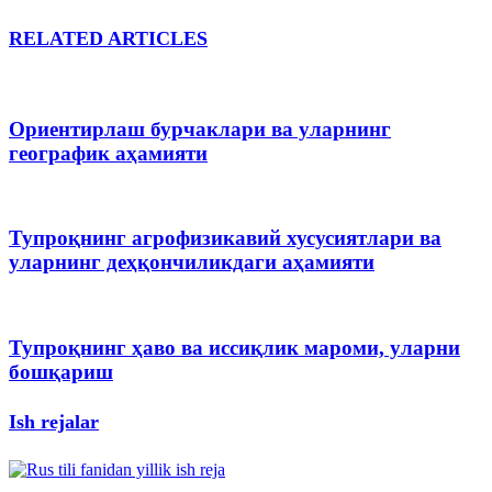
RELATED ARTICLES
Ориентирлаш бурчаклари ва уларнинг
географик аҳамияти
Тупроқнинг агрофизикавий хусусиятлари ва
уларнинг деҳқончиликдаги аҳамияти
Тупроқнинг ҳаво ва иссиқлик мароми, уларни
бошқариш
Ish rejalar