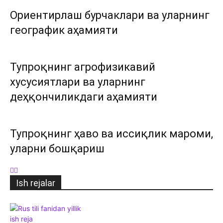
Ориентирлаш бурчаклари ва уларнинг
географик аҳамияти
Тупроқнинг агрофизикавий
хусусиятлари ва уларнинг
деҳқончиликдаги аҳамияти
Тупроқнинг ҳаво ва иссиқлик мароми,
уларни бошқариш
Ish rejalar