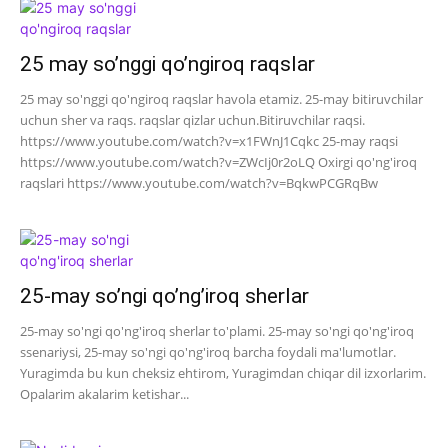
25 may so’nggi qo’ngiroq raqslar
25 may so'nggi qo'ngiroq raqslar havola etamiz. 25-may bitiruvchilar
uchun sher va raqs. raqslar qizlar uchun.Bitiruvchilar raqsi.
https://www.youtube.com/watch?v=x1FWnJ1Cqkc 25-may raqsi
https://www.youtube.com/watch?v=ZWcIj0r2oLQ Oxirgi qo'ng'iroq
raqslari https://www.youtube.com/watch?v=BqkwPCGRqBw
25-may so’ngi qo’ng’iroq sherlar
25-may so'ngi qo'ng'iroq sherlar to'plami. 25-may so'ngi qo'ng'iroq
ssenariysi, 25-may so'ngi qo'ng'iroq barcha foydali ma'lumotlar.
Yuragimda bu kun cheksiz ehtirom, Yuragimdan chiqar dil izxorlarim.
Opalarim akalarim ketishar...