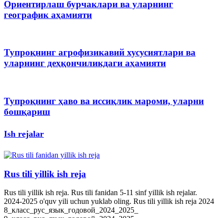
Ориентирлаш бурчаклари ва уларнинг
географик аҳамияти
Тупроқнинг агрофизикавий хусусиятлари ва
уларнинг деҳқончиликдаги аҳамияти
Тупроқнинг ҳаво ва иссиқлик мароми, уларни
бошқариш
Ish rejalar
Rus tili yillik ish reja
Rus tili yillik ish reja. Rus tili fanidan 5-11 sinf yillik ish rejalar.
2024-2025 o'quv yili uchun yuklab oling. Rus tili yillik ish reja 2024
8_класс_рус_язык_годовой_2024_2025_