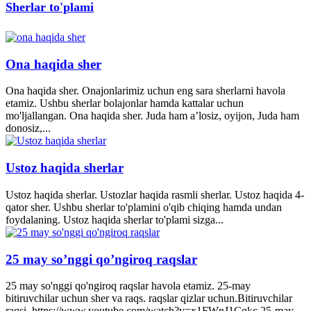
Sherlar to'plami
Ona haqida sher
Ona haqida sher. Onajonlarimiz uchun eng sara sherlarni havola
etamiz. Ushbu sherlar bolajonlar hamda kattalar uchun
mo'ljallangan. Ona haqida sher. Juda ham a’losiz, oyijon, Juda ham
donosiz,...
Ustoz haqida sherlar
Ustoz haqida sherlar. Ustozlar haqida rasmli sherlar. Ustoz haqida 4-
qator sher. Ushbu sherlar to'plamini o'qib chiqing hamda undan
foydalaning. Ustoz haqida sherlar to'plami sizga...
25 may so’nggi qo’ngiroq raqslar
25 may so'nggi qo'ngiroq raqslar havola etamiz. 25-may
bitiruvchilar uchun sher va raqs. raqslar qizlar uchun.Bitiruvchilar
raqsi. https://www.youtube.com/watch?v=x1FWnJ1Cqkc 25-may