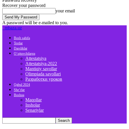
Password recovery
Recover your password
your email
A password will be e-mailed to you.
mbaza.uz
Bosh sahifa
Testlar
Darsliklar
O’qituvchilarga
Attestatsiya
Attestatsiya-2022
Mantiqiy savollar
Olimpiada savollari
Разработки уроков
Qabul 2024
She’rlar
Boshqa
Maqollar
Insholar
Senariylar