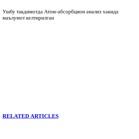
Ушбу такдимотда Атом-абсорбцион анализ хакида
маълумот келтирилган
RELATED ARTICLES