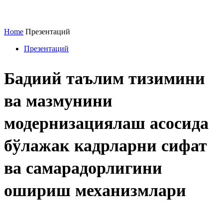
Home
Презентаций
Презентаций
Бадиий таълим тизимини
ва мазмунини
модернизациялаш асосида
бўлажак кадрларни сифат
ва самарадорлигини
ошириш механизмлари