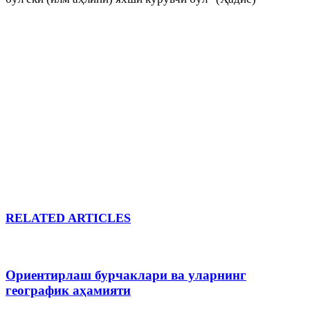
RELATED ARTICLES
Ориентирлаш бурчаклари ва уларнинг
географик аҳамияти