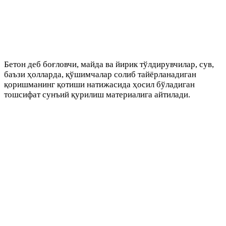
Бетон деб боғловчи, майда ва йирик тўлдирувчилар, сув,
баъзи ҳолларда, қўшимчалар солиб тайёрланадиган
қоришманинг қотиши натижасида ҳосил бўладиган
тошсифат сунъий қурилиш материалига айтилади.