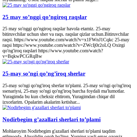
25 may so’nggi qo’ngiroq raqslar
25 may so'nggi qo'ngiroq raqslar havola etamiz. 25-may
bitiruvchilar uchun sher va raqs. raqslar qizlar uchun.Bitiruvchilar
raqsi. https://www.youtube.com/watch?v=x1FWnJ1Cqkc 25-may
raqsi https://www.youtube.com/watch?v=ZWcIj0r2oLQ Oxirgi
qo'ng'iroq raqslari https://www.youtube.com/watch?
v=BqkwPCGRqBw
25-may so’ngi qo’ng’iroq sherlar
25-may so'ngi qo'ng'iroq sherlar to'plami. 25-may so'ngi qo'ng'iroq
ssenariysi, 25-may so'ngi qo'ng'iroq barcha foydali ma'lumotlar.
Yuragimda bu kun cheksiz ehtirom, Yuragimdan chiqar dil
izxorlarim. Opalarim akalarim ketishar...
Nodirbegim g’azallari sherlari to’plami
Mohlaroyim Nodirbegim g'azallari sherlari to'plami taqdim
etilmoqda. Ahvolidin ogoh bo'ling. Yorning vasli emas ozorsiz,