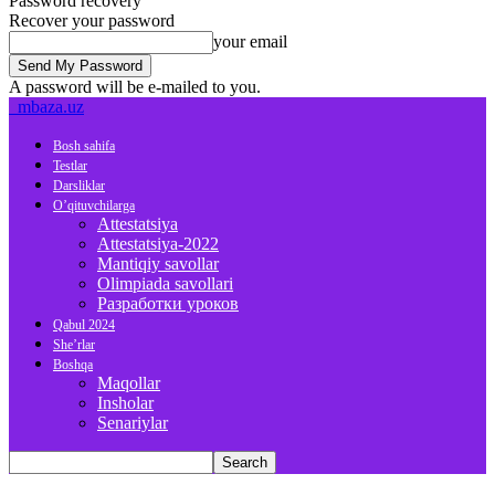
Password recovery
Recover your password
your email
A password will be e-mailed to you.
mbaza.uz
Bosh sahifa
Testlar
Darsliklar
O’qituvchilarga
Attestatsiya
Attestatsiya-2022
Mantiqiy savollar
Olimpiada savollari
Разработки уроков
Qabul 2024
She’rlar
Boshqa
Maqollar
Insholar
Senariylar