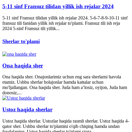
5-11 sinf Fransuz tilidan yillik ish rejalar 2024
5-11 sinf Fransuz tilidan yillik ish rejalar 2024. 5-6-7-8-9-10-11 sinf
fransuz tili fanidan yillik ish rejalar to'plami. Fransuz tili ish reja
2024 5-sinf Fransuz tili yillik...
Sherlar to'plami
Ona haqida sher
Ona haqida sher. Onajonlarimiz uchun eng sara sherlarni havola
etamiz. Ushbu sherlar bolajonlar hamda kattalar uchun
mo'ljallangan. Ona haqida sher. Juda ham a’losiz, oyijon, Juda ham
donosiz,...
Ustoz haqida sherlar
Ustoz haqida sherlar. Ustozlar haqida rasmli sherlar. Ustoz haqida 4-
qator sher. Ushbu sherlar to'plamini o'qib chiqing hamda undan
foydalaning. Ustoz haqida sherlar to'plami sizga...