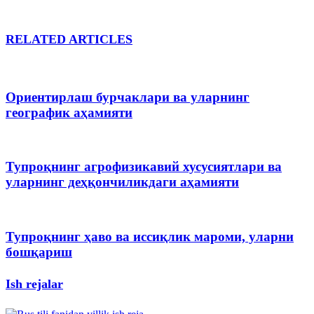
RELATED ARTICLES
Ориентирлаш бурчаклари ва уларнинг
географик аҳамияти
Тупроқнинг агрофизикавий хусусиятлари ва
уларнинг деҳқончиликдаги аҳамияти
Тупроқнинг ҳаво ва иссиқлик мароми, уларни
бошқариш
Ish rejalar