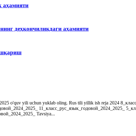
к аҳамияти
рнинг деҳқончиликдаги аҳамияти
бошқариш
r. 2024-2025 o'quv yili uchun yuklab oling. Rus tili yillik ish reja 202
довой_2024_2025_ 11_класс_рус_язык_годовой_2024_2025_ 5_к
ой_2024_2025_ Tavsiya...