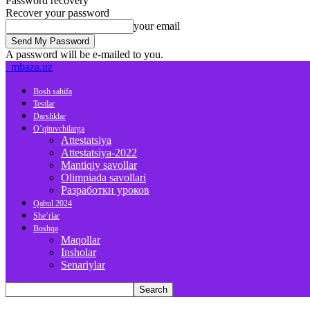
Password recovery
Recover your password
your email
A password will be e-mailed to you.
mbaza.uz
Bosh sahifa
Testlar
Darsliklar
O’qituvchilarga
Attestatsiya
Attestatsiya-2022
Mantiqiy savollar
Olimpiada savollari
Разработки уроков
Qabul 2024
She’rlar
Boshqa
Maqollar
Insholar
Senariylar