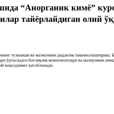
шида “Анорганик кимё” кур
лар тайёрлайдиган олий ўқ
ининг тузилиши ва мазмунини дидактик такомиллаштириш. Б
лари ўртасидаги боғлиқлик компонентлари ва мазмунини ан
ий мақсадимиз ҳисобланади.