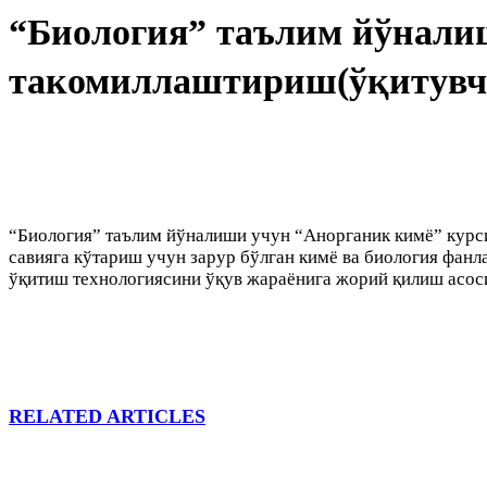
“Биология” таълим йўнали
такомиллаштириш(ўқитувчи
“Биология” таълим йўналиши учун “Анорганик кимё” курс
савияга кўтариш учун зарур бўлган кимё ва биология фан
ўқитиш технологиясини ўқув жараёнига жорий қилиш асос
RELATED ARTICLES