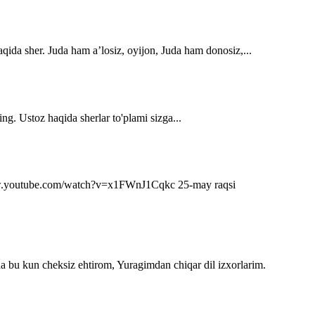
qida sher. Juda ham a’losiz, oyijon, Juda ham donosiz,...
ng. Ustoz haqida sherlar to'plami sizga...
s://www.youtube.com/watch?v=x1FWnJ1Cqkc 25-may raqsi
da bu kun cheksiz ehtirom, Yuragimdan chiqar dil izxorlarim.