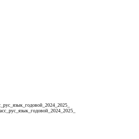
4 8_класс_рус_язык_годовой_2024_2025_
ласс_рус_язык_годовой_2024_2025_