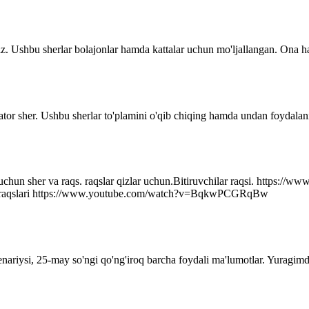
z. Ushbu sherlar bolajonlar hamda kattalar uchun mo'ljallangan. Ona ha
ator sher. Ushbu sherlar to'plamini o'qib chiqing hamda undan foydalani
r uchun sher va raqs. raqslar qizlar uchun.Bitiruvchilar raqsi. http
q raqslari https://www.youtube.com/watch?v=BqkwPCGRqBw
senariysi, 25-may so'ngi qo'ng'iroq barcha foydali ma'lumotlar. Yuragim