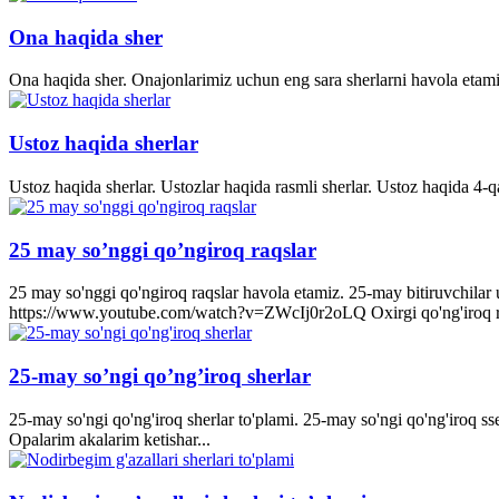
Ona haqida sher
Ona haqida sher. Onajonlarimiz uchun eng sara sherlarni havola etami
Ustoz haqida sherlar
Ustoz haqida sherlar. Ustozlar haqida rasmli sherlar. Ustoz haqida 4-q
25 may so’nggi qo’ngiroq raqslar
25 may so'nggi qo'ngiroq raqslar havola etamiz. 25-may bitiruvchila
https://www.youtube.com/watch?v=ZWcIj0r2oLQ Oxirgi qo'ng'iro
25-may so’ngi qo’ng’iroq sherlar
25-may so'ngi qo'ng'iroq sherlar to'plami. 25-may so'ngi qo'ng'iroq s
Opalarim akalarim ketishar...