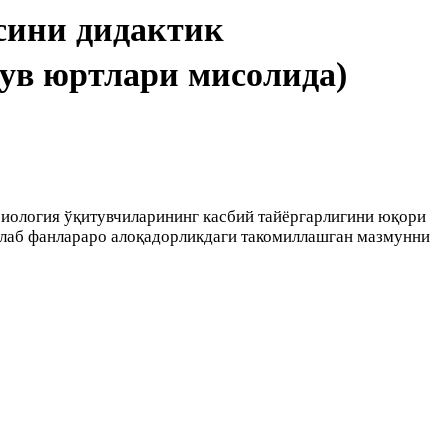
сини дидактик
ув юртлари мисолида)
иология ўқитувчиларининг касбий тайёргарлигини юқори
иқлаб фанлараро алоқадорликдаги такомиллашган мазмунни