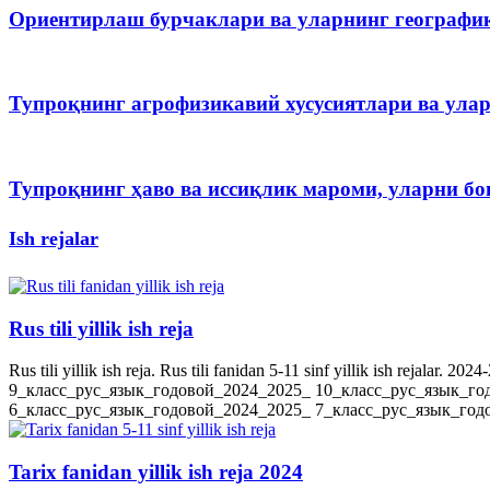
Ориентирлаш бурчаклари ва уларнинг географи
Тупроқнинг агрофизикавий хусусиятлари ва ула
Тупроқнинг ҳаво ва иссиқлик мароми, уларни 
Ish rejalar
Rus tili yillik ish reja
Rus tili yillik ish reja. Rus tili fanidan 5-11 sinf yillik ish rejala
9_класс_рус_язык_годовой_2024_2025_ 10_класс_рус_язык_го
6_класс_рус_язык_годовой_2024_2025_ 7_класс_рус_язык_годов
Tarix fanidan yillik ish reja 2024