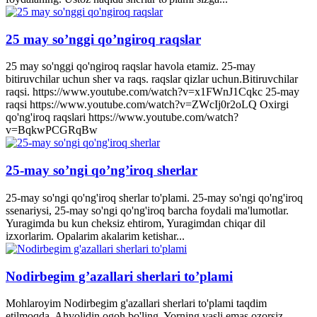
25 may so’nggi qo’ngiroq raqslar
25 may so'nggi qo'ngiroq raqslar havola etamiz. 25-may
bitiruvchilar uchun sher va raqs. raqslar qizlar uchun.Bitiruvchilar
raqsi. https://www.youtube.com/watch?v=x1FWnJ1Cqkc 25-may
raqsi https://www.youtube.com/watch?v=ZWcIj0r2oLQ Oxirgi
qo'ng'iroq raqslari https://www.youtube.com/watch?
v=BqkwPCGRqBw
25-may so’ngi qo’ng’iroq sherlar
25-may so'ngi qo'ng'iroq sherlar to'plami. 25-may so'ngi qo'ng'iroq
ssenariysi, 25-may so'ngi qo'ng'iroq barcha foydali ma'lumotlar.
Yuragimda bu kun cheksiz ehtirom, Yuragimdan chiqar dil
izxorlarim. Opalarim akalarim ketishar...
Nodirbegim g’azallari sherlari to’plami
Mohlaroyim Nodirbegim g'azallari sherlari to'plami taqdim
etilmoqda. Ahvolidin ogoh bo'ling. Yorning vasli emas ozorsiz,