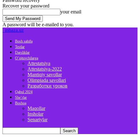
Password recovery
Recover your password
your email
A password will be e-mailed to you.
mbaza.uz
Bosh sahifa
Testlar
Darsliklar
O’qituvchilarga
Attestatsiya
Attestatsiya-2022
Mantiqiy savollar
Olimpiada savollari
Разработки уроков
Qabul 2024
She’rlar
Boshqa
Maqollar
Insholar
Senariylar