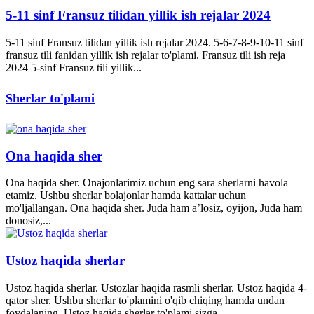
5-11 sinf Fransuz tilidan yillik ish rejalar 2024
5-11 sinf Fransuz tilidan yillik ish rejalar 2024. 5-6-7-8-9-10-11 sinf
fransuz tili fanidan yillik ish rejalar to'plami. Fransuz tili ish reja
2024 5-sinf Fransuz tili yillik...
Sherlar to'plami
Ona haqida sher
Ona haqida sher. Onajonlarimiz uchun eng sara sherlarni havola
etamiz. Ushbu sherlar bolajonlar hamda kattalar uchun
mo'ljallangan. Ona haqida sher. Juda ham a’losiz, oyijon, Juda ham
donosiz,...
Ustoz haqida sherlar
Ustoz haqida sherlar. Ustozlar haqida rasmli sherlar. Ustoz haqida 4-
qator sher. Ushbu sherlar to'plamini o'qib chiqing hamda undan
foydalaning. Ustoz haqida sherlar to'plami sizga...