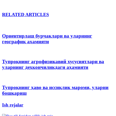
RELATED ARTICLES
Ориентирлаш бурчаклари ва уларнинг
географик аҳамияти
Тупроқнинг агрофизикавий хусусиятлари ва
уларнинг деҳқончиликдаги аҳамияти
Тупроқнинг ҳаво ва иссиқлик мароми, уларни
бошқариш
Ish rejalar