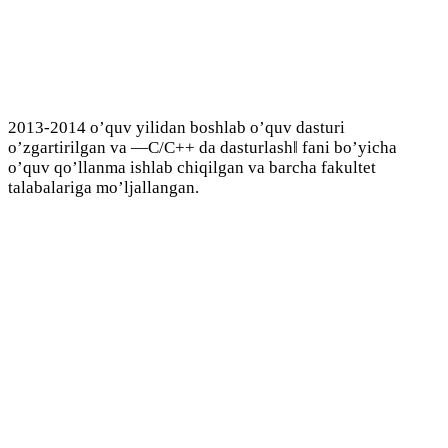
2013-2014 o’quv yilidan boshlab o’quv dasturi
o’zgartirilgan va ―C/C++ da dasturlash‖ fani bo’yicha
o’quv qo’llanma ishlab chiqilgan va barcha fakultet
talabalariga mo’ljallangan.