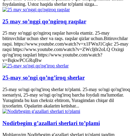
foydalaning. Ustoz haqida sherlar to'plami sizga...
25 may so’nggi qo’ngiroq raqslar
25 may so'nggi qo'ngiroq raqslar havola etamiz. 25-may
bitiruvchilar uchun sher va raqs. raqslar qizlar uchun.Bitiruvchilar
raqsi. https://www.youtube.com/watch?v=x1FWnJ1Cqkc 25-may
raqsi https://www.youtube.com/watch?v=ZWcIj0r2oLQ Oxirgi
qo'ng'iroq raqslari https://www.youtube.com/watch?
v=BqkwPCGRqBw
25-may so’ngi qo’ng’iroq sherlar
25-may so'ngi qo'ng'iroq sherlar to'plami. 25-may so'ngi qo'ng'iroq
ssenariysi, 25-may so'ngi qo'ng'iroq barcha foydali ma'lumotlar.
Yuragimda bu kun cheksiz ehtirom, Yuragimdan chiqar dil
izxorlarim. Opalarim akalarim ketishar...
Nodirbegim g’azallari sherlari to’plami
Mohlaroyim Nodirbegim g'azallari sherlari to'plami taqdim