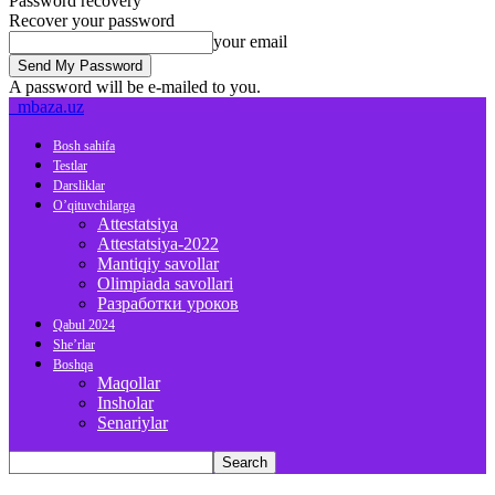
Password recovery
Recover your password
your email
A password will be e-mailed to you.
mbaza.uz
Bosh sahifa
Testlar
Darsliklar
O’qituvchilarga
Attestatsiya
Attestatsiya-2022
Mantiqiy savollar
Olimpiada savollari
Разработки уроков
Qabul 2024
She’rlar
Boshqa
Maqollar
Insholar
Senariylar