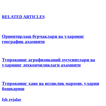
RELATED ARTICLES
Ориентирлаш бурчаклари ва уларнинг
географик аҳамияти
Тупроқнинг агрофизикавий хусусиятлари ва
уларнинг деҳқончиликдаги аҳамияти
Тупроқнинг ҳаво ва иссиқлик мароми, уларни
бошқариш
Ish rejalar