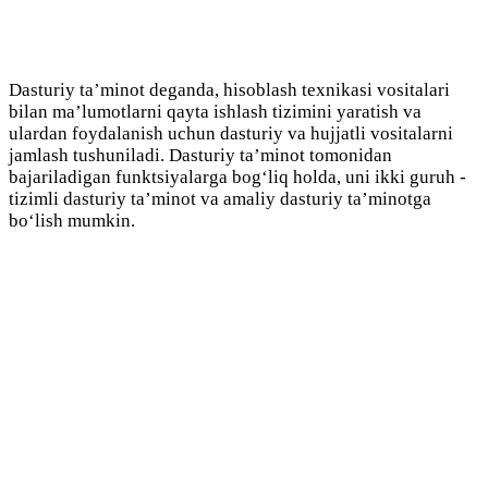
Dasturiy ta’minot deganda, hisoblash texnikasi vositalari
bilan ma’lumotlarni qayta ishlash tizimini yaratish va
ulardan foydalanish uchun dasturiy va hujjatli vositalarni
jamlash tushuniladi. Dasturiy ta’minot tomonidan
bajariladigan funktsiyalarga bog‘liq holda, uni ikki guruh -
tizimli dasturiy ta’minot va amaliy dasturiy ta’minotga
bo‘lish mumkin.