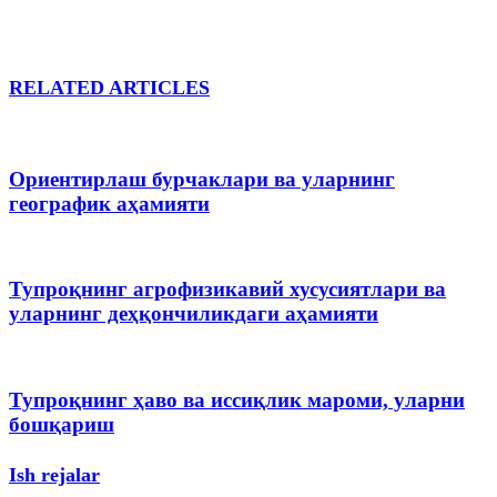
RELATED ARTICLES
Ориентирлаш бурчаклари ва уларнинг
географик аҳамияти
Тупроқнинг агрофизикавий хусусиятлари ва
уларнинг деҳқончиликдаги аҳамияти
Тупроқнинг ҳаво ва иссиқлик мароми, уларни
бошқариш
Ish rejalar