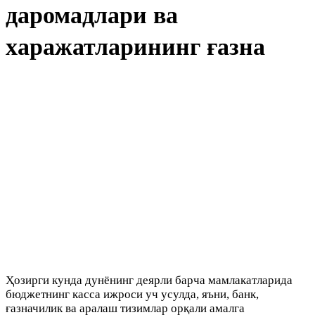
даромадлари ва
харажатларининг ғазна
Ҳозирги кунда дунёнинг деярли барча мамлакатларида
бюджетнинг касса ижроси уч усулда, яъни, банк,
ғазначилик ва аралаш тизимлар орқали амалга