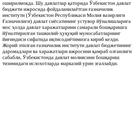
оширилмокда. Шу давлатлар қаторида Ўзбекистон давлат
бюджети ижросида фойдаланилаётган ғазначилик
институти (Ўзбекистон Республикаси Молия вазирлиги
Ғазначилиги) давлат сиёсатининг устувор йўналишларига
мос ҳолда давлат харажатларини самарали бошқаришга
йўналтирилган ташкилий-ҳуқуқий муносабатларнинг
йиғиндиси сифатида иқтисодиётимизга кириб келди.
Жорий этилган ғазначилик институти давлат бюджетининг
даромадлари ва харажатлари ижросини қамраб олганлиги
сабабли, Ўзбекистонда давлат молиясини бошқариш
тизимидаги ислохотларда марказий урин эгаллайди.