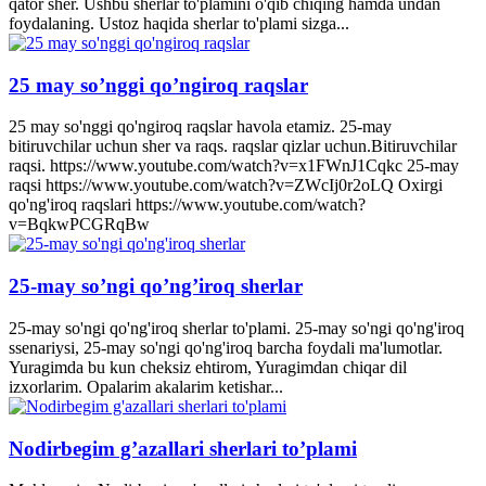
qator sher. Ushbu sherlar to'plamini o'qib chiqing hamda undan
foydalaning. Ustoz haqida sherlar to'plami sizga...
25 may so’nggi qo’ngiroq raqslar
25 may so'nggi qo'ngiroq raqslar havola etamiz. 25-may
bitiruvchilar uchun sher va raqs. raqslar qizlar uchun.Bitiruvchilar
raqsi. https://www.youtube.com/watch?v=x1FWnJ1Cqkc 25-may
raqsi https://www.youtube.com/watch?v=ZWcIj0r2oLQ Oxirgi
qo'ng'iroq raqslari https://www.youtube.com/watch?
v=BqkwPCGRqBw
25-may so’ngi qo’ng’iroq sherlar
25-may so'ngi qo'ng'iroq sherlar to'plami. 25-may so'ngi qo'ng'iroq
ssenariysi, 25-may so'ngi qo'ng'iroq barcha foydali ma'lumotlar.
Yuragimda bu kun cheksiz ehtirom, Yuragimdan chiqar dil
izxorlarim. Opalarim akalarim ketishar...
Nodirbegim g’azallari sherlari to’plami