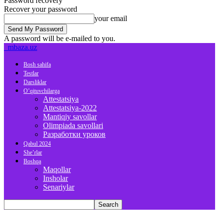
Password recovery
Recover your password
your email
A password will be e-mailed to you.
mbaza.uz
Bosh sahifa
Testlar
Darsliklar
O’qituvchilarga
Attestatsiya
Attestatsiya-2022
Mantiqiy savollar
Olimpiada savollari
Разработки уроков
Qabul 2024
She’rlar
Boshqa
Maqollar
Insholar
Senariylar