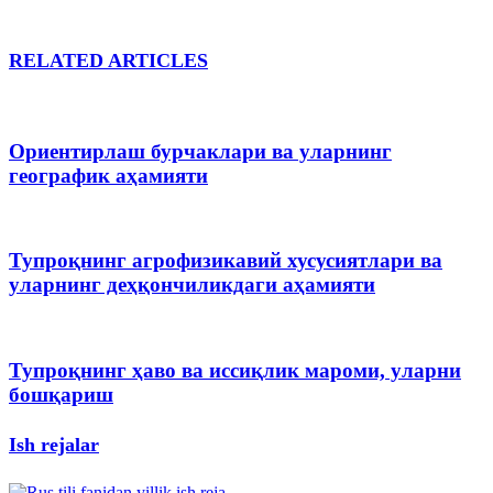
RELATED ARTICLES
Ориентирлаш бурчаклари ва уларнинг
географик аҳамияти
Тупроқнинг агрофизикавий хусусиятлари ва
уларнинг деҳқончиликдаги аҳамияти
Тупроқнинг ҳаво ва иссиқлик мароми, уларни
бошқариш
Ish rejalar