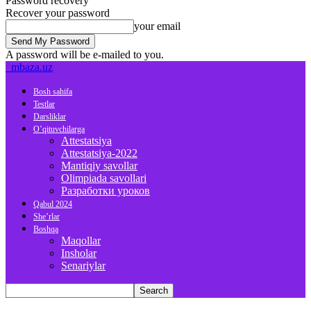
Password recovery
Recover your password
your email
A password will be e-mailed to you.
mbaza.uz
Bosh sahifa
Testlar
Darsliklar
O’qituvchilarga
Attestatsiya
Attestatsiya-2022
Mantiqiy savollar
Olimpiada savollari
Разработки уроков
Qabul 2024
She’rlar
Boshqa
Maqollar
Insholar
Senariylar