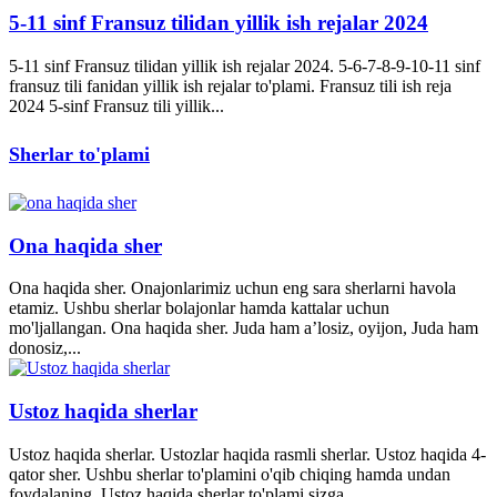
5-11 sinf Fransuz tilidan yillik ish rejalar 2024
5-11 sinf Fransuz tilidan yillik ish rejalar 2024. 5-6-7-8-9-10-11 sinf
fransuz tili fanidan yillik ish rejalar to'plami. Fransuz tili ish reja
2024 5-sinf Fransuz tili yillik...
Sherlar to'plami
Ona haqida sher
Ona haqida sher. Onajonlarimiz uchun eng sara sherlarni havola
etamiz. Ushbu sherlar bolajonlar hamda kattalar uchun
mo'ljallangan. Ona haqida sher. Juda ham a’losiz, oyijon, Juda ham
donosiz,...
Ustoz haqida sherlar
Ustoz haqida sherlar. Ustozlar haqida rasmli sherlar. Ustoz haqida 4-
qator sher. Ushbu sherlar to'plamini o'qib chiqing hamda undan
foydalaning. Ustoz haqida sherlar to'plami sizga...