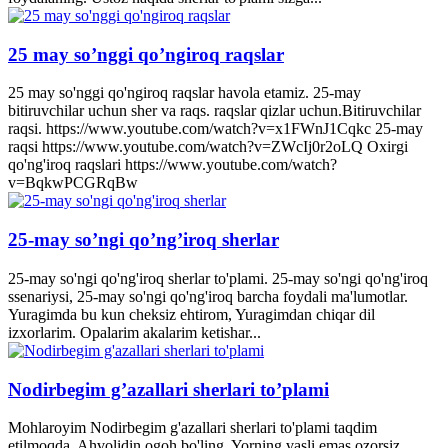
25 may so’nggi qo’ngiroq raqslar
25 may so'nggi qo'ngiroq raqslar havola etamiz. 25-may
bitiruvchilar uchun sher va raqs. raqslar qizlar uchun.Bitiruvchilar
raqsi. https://www.youtube.com/watch?v=x1FWnJ1Cqkc 25-may
raqsi https://www.youtube.com/watch?v=ZWcIj0r2oLQ Oxirgi
qo'ng'iroq raqslari https://www.youtube.com/watch?
v=BqkwPCGRqBw
25-may so’ngi qo’ng’iroq sherlar
25-may so'ngi qo'ng'iroq sherlar to'plami. 25-may so'ngi qo'ng'iroq
ssenariysi, 25-may so'ngi qo'ng'iroq barcha foydali ma'lumotlar.
Yuragimda bu kun cheksiz ehtirom, Yuragimdan chiqar dil
izxorlarim. Opalarim akalarim ketishar...
Nodirbegim g’azallari sherlari to’plami
Mohlaroyim Nodirbegim g'azallari sherlari to'plami taqdim
etilmoqda. Ahvolidin ogoh bo'ling. Yorning vasli emas ozorsiz,