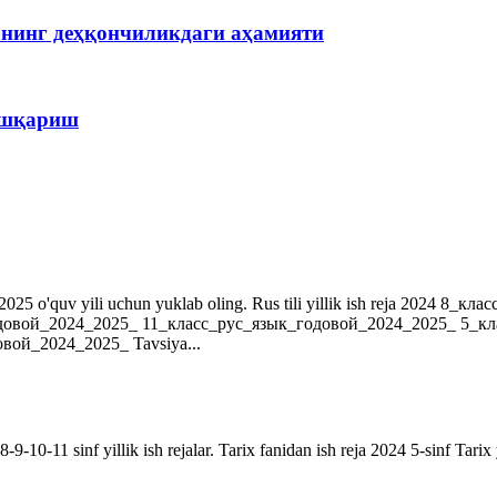
рнинг деҳқончиликдаги аҳамияти
бошқариш
r. 2024-2025 o'quv yili uchun yuklab oling. Rus tili yillik ish reja 202
довой_2024_2025_ 11_класс_рус_язык_годовой_2024_2025_ 5_к
ой_2024_2025_ Tavsiya...
9-10-11 sinf yillik ish rejalar. Tarix fanidan ish reja 2024 5-sinf Tarix 