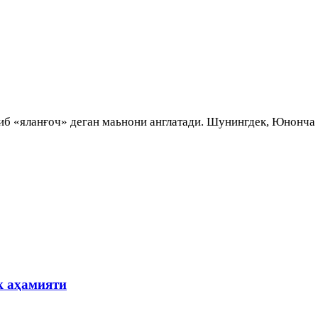
иб «яланғоч» деган маьнони англатади. Шунингдек, Юнонча
к аҳамияти