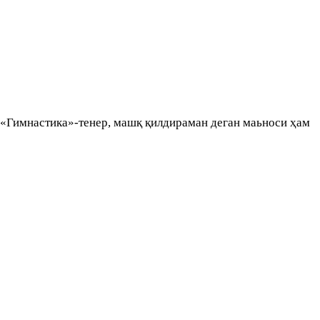
 «Гимнастика»-тенер, машқ қилдираман деган маьноси ҳам