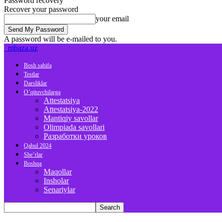
Password recovery
Recover your password
your email
A password will be e-mailed to you.
mbaza.uz
Bosh sahifa
Testlar
Darsliklar
O’qituvchilarga
Attestatsiya
Attestatsiya-2022
Mantiqiy savollar
Olimpiada savollari
Разработки уроков
Qabul 2024
She’rlar
Boshqa
Maqollar
Insholar
Senariylar