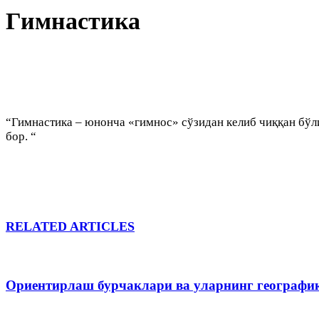
Гимнастика
“Гимнастика – юнонча «гимнос» сўзидан келиб чиққан бўл
бор. “
RELATED ARTICLES
Ориентирлаш бурчаклари ва уларнинг географи