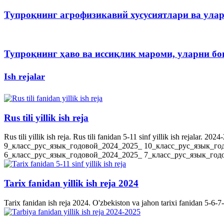
Тупроқнинг агрофизикавий хусусиятлари ва ула
Тупроқнинг ҳаво ва иссиқлик мароми, уларни 
Ish rejalar
Rus tili yillik ish reja
Rus tili yillik ish reja. Rus tili fanidan 5-11 sinf yillik ish rejala
9_класс_рус_язык_годовой_2024_2025_ 10_класс_рус_язык_го
6_класс_рус_язык_годовой_2024_2025_ 7_класс_рус_язык_годов
Tarix fanidan yillik ish reja 2024
Tarix fanidan ish reja 2024. O'zbekiston va jahon tarixi fanidan 5-6-7-8-