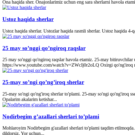
Ona haqida sher. Onajonlarimiz uchun eng sara sherlarni havola etami
Ustoz haqida sherlar
Ustoz haqida sherlar. Ustozlar haqida rasmli sherlar. Ustoz haqida 4-q
25 may so’nggi qo’ngiroq raqslar
25 may so'nggi qo'ngiroq raqslar havola etamiz. 25-may bitiruvchila
https://www.youtube.com/watch?v=ZWcIj0r2oLQ Oxirgi qo'ng'iro
25-may so’ngi qo’ng’iroq sherlar
25-may so'ngi qo'ng'iroq sherlar to'plami. 25-may so'ngi qo'ng'iroq s
Opalarim akalarim ketishar...
Nodirbegim g’azallari sherlari to’plami
Mohlaroyim Nodirbegim g'azallari sherlari to'plami taqdim etilmoqda. 
dildorsiz. Yor uchun...