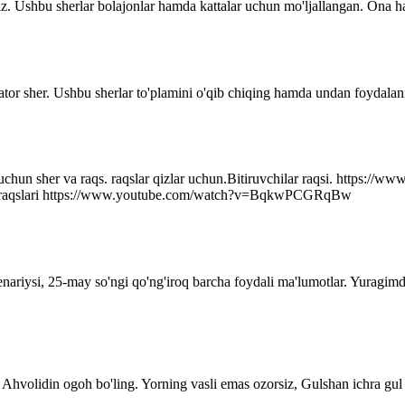
z. Ushbu sherlar bolajonlar hamda kattalar uchun mo'ljallangan. Ona ha
ator sher. Ushbu sherlar to'plamini o'qib chiqing hamda undan foydalani
r uchun sher va raqs. raqslar qizlar uchun.Bitiruvchilar raqsi. http
q raqslari https://www.youtube.com/watch?v=BqkwPCGRqBw
senariysi, 25-may so'ngi qo'ng'iroq barcha foydali ma'lumotlar. Yuragim
Ahvolidin ogoh bo'ling. Yorning vasli emas ozorsiz, Gulshan ichra gul 