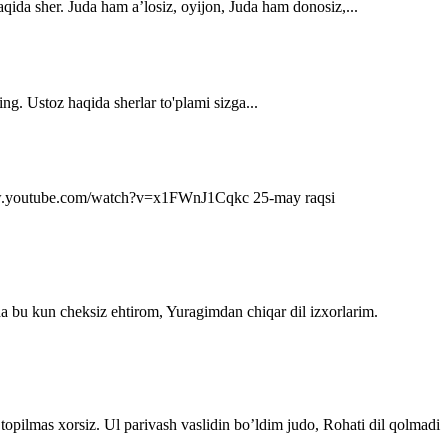
qida sher. Juda ham a’losiz, oyijon, Juda ham donosiz,...
ng. Ustoz haqida sherlar to'plami sizga...
s://www.youtube.com/watch?v=x1FWnJ1Cqkc 25-may raqsi
da bu kun cheksiz ehtirom, Yuragimdan chiqar dil izxorlarim.
topilmas xorsiz. Ul parivash vaslidin bo’ldim judo, Rohati dil qolmadi