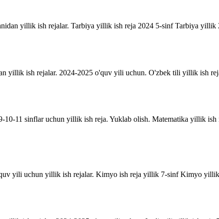
anidan yillik ish rejalar. Tarbiya yillik ish reja 2024 5-sinf Tarbiya yill
an yillik ish rejalar. 2024-2025 o'quv yili uchun. O'zbek tili yillik ish rej
10-11 sinflar uchun yillik ish reja. Yuklab olish. Matematika yillik is
uv yili uchun yillik ish rejalar. Kimyo ish reja yillik 7-sinf Kimyo yill