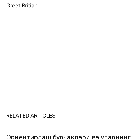
Greet Britian
RELATED ARTICLES
Ориентирлаш бурчаклари ва уларнинг