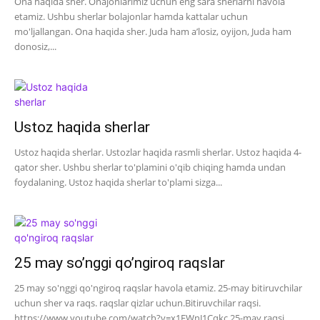
Ona haqida sher. Onajonlarimiz uchun eng sara sherlarni havola
etamiz. Ushbu sherlar bolajonlar hamda kattalar uchun
mo'ljallangan. Ona haqida sher. Juda ham a’losiz, oyijon, Juda ham
donosiz,...
Ustoz haqida sherlar
Ustoz haqida sherlar. Ustozlar haqida rasmli sherlar. Ustoz haqida 4-
qator sher. Ushbu sherlar to'plamini o'qib chiqing hamda undan
foydalaning. Ustoz haqida sherlar to'plami sizga...
25 may so’nggi qo’ngiroq raqslar
25 may so'nggi qo'ngiroq raqslar havola etamiz. 25-may bitiruvchilar
uchun sher va raqs. raqslar qizlar uchun.Bitiruvchilar raqsi.
https://www.youtube.com/watch?v=x1FWnJ1Cqkc 25-may raqsi