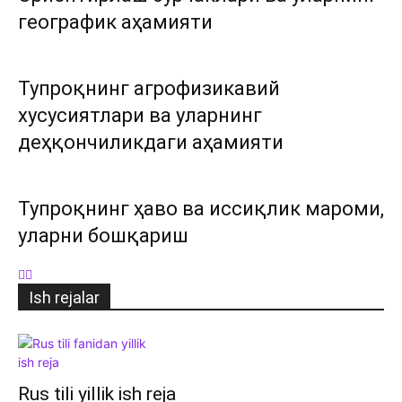
географик аҳамияти
Тупроқнинг агрофизикавий
хусусиятлари ва уларнинг
деҳқончиликдаги аҳамияти
Тупроқнинг ҳаво ва иссиқлик мароми,
уларни бошқариш
Ish rejalar
Rus tili yillik ish reja