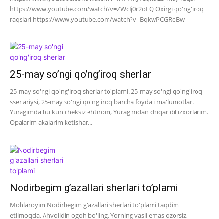
https://www.youtube.com/watch?v=ZWcIj0r2oLQ Oxirgi qo'ng'iroq
raqslari https://www.youtube.com/watch?v=BqkwPCGRqBw
25-may so’ngi qo’ng’iroq sherlar
25-may so'ngi qo'ng'iroq sherlar to'plami. 25-may so'ngi qo'ng'iroq
ssenariysi, 25-may so'ngi qo'ng'iroq barcha foydali ma'lumotlar.
Yuragimda bu kun cheksiz ehtirom, Yuragimdan chiqar dil izxorlarim.
Opalarim akalarim ketishar...
Nodirbegim g’azallari sherlari to’plami
Mohlaroyim Nodirbegim g'azallari sherlari to'plami taqdim
etilmoqda. Ahvolidin ogoh bo'ling. Yorning vasli emas ozorsiz,