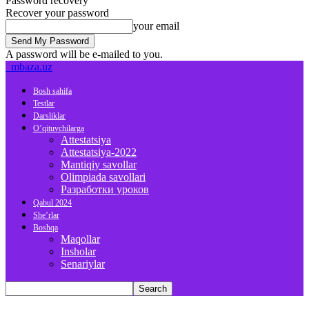
Password recovery
Recover your password
your email
A password will be e-mailed to you.
mbaza.uz
Bosh sahifa
Testlar
Darsliklar
O’qituvchilarga
Attestatsiya
Attestatsiya-2022
Mantiqiy savollar
Olimpiada savollari
Разработки уроков
Qabul 2024
She’rlar
Boshqa
Maqollar
Insholar
Senariylar