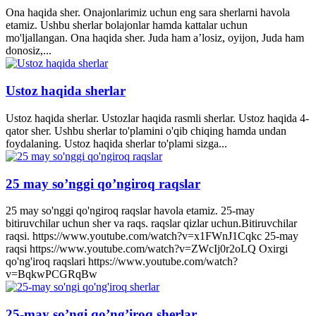
Ona haqida sher. Onajonlarimiz uchun eng sara sherlarni havola
etamiz. Ushbu sherlar bolajonlar hamda kattalar uchun
mo'ljallangan. Ona haqida sher. Juda ham a’losiz, oyijon, Juda ham
donosiz,...
Ustoz haqida sherlar
Ustoz haqida sherlar. Ustozlar haqida rasmli sherlar. Ustoz haqida 4-
qator sher. Ushbu sherlar to'plamini o'qib chiqing hamda undan
foydalaning. Ustoz haqida sherlar to'plami sizga...
25 may so’nggi qo’ngiroq raqslar
25 may so'nggi qo'ngiroq raqslar havola etamiz. 25-may
bitiruvchilar uchun sher va raqs. raqslar qizlar uchun.Bitiruvchilar
raqsi. https://www.youtube.com/watch?v=x1FWnJ1Cqkc 25-may
raqsi https://www.youtube.com/watch?v=ZWcIj0r2oLQ Oxirgi
qo'ng'iroq raqslari https://www.youtube.com/watch?
v=BqkwPCGRqBw
25-may so’ngi qo’ng’iroq sherlar