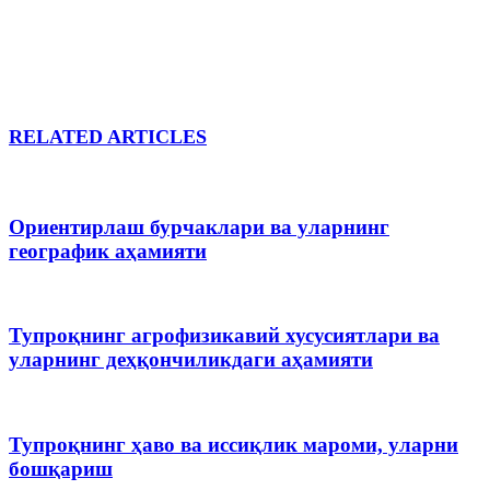
RELATED ARTICLES
Ориентирлаш бурчаклари ва уларнинг
географик аҳамияти
Тупроқнинг агрофизикавий хусусиятлари ва
уларнинг деҳқончиликдаги аҳамияти
Тупроқнинг ҳаво ва иссиқлик мароми, уларни
бошқариш