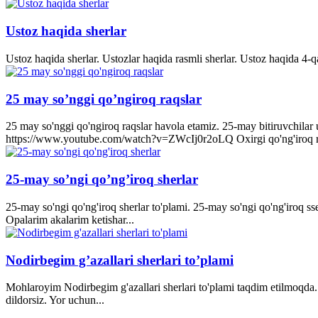
Ustoz haqida sherlar
Ustoz haqida sherlar. Ustozlar haqida rasmli sherlar. Ustoz haqida 4-q
25 may so’nggi qo’ngiroq raqslar
25 may so'nggi qo'ngiroq raqslar havola etamiz. 25-may bitiruvchila
https://www.youtube.com/watch?v=ZWcIj0r2oLQ Oxirgi qo'ng'iro
25-may so’ngi qo’ng’iroq sherlar
25-may so'ngi qo'ng'iroq sherlar to'plami. 25-may so'ngi qo'ng'iroq s
Opalarim akalarim ketishar...
Nodirbegim g’azallari sherlari to’plami
Mohlaroyim Nodirbegim g'azallari sherlari to'plami taqdim etilmoqda. 
dildorsiz. Yor uchun...