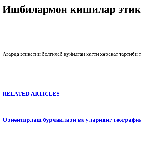
Ишбилармон кишилар этик
Агарда этикетни белгилаб куйилган хатти харакат тартиби
RELATED ARTICLES
Ориентирлаш бурчаклари ва уларнинг географи