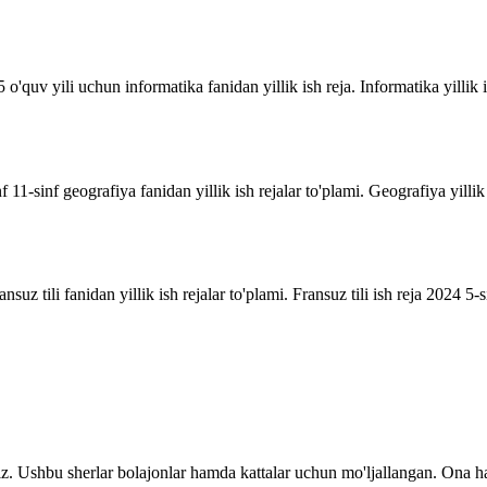
o'quv yili uchun informatika fanidan yillik ish reja. Informatika yillik i
inf 11-sinf geografiya fanidan yillik ish rejalar to'plami. Geografiya yill
suz tili fanidan yillik ish rejalar to'plami. Fransuz tili ish reja 2024 5-sin
z. Ushbu sherlar bolajonlar hamda kattalar uchun mo'ljallangan. Ona ha