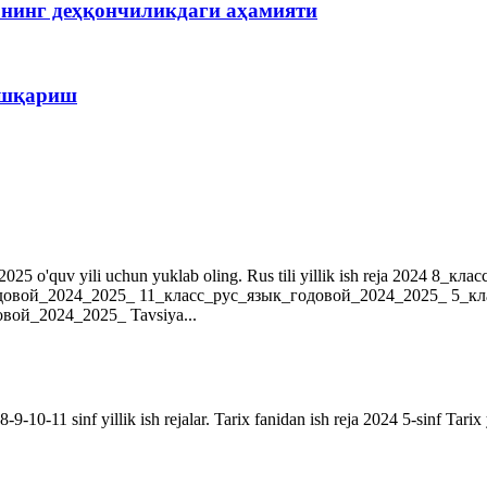
рнинг деҳқончиликдаги аҳамияти
бошқариш
r. 2024-2025 o'quv yili uchun yuklab oling. Rus tili yillik ish reja 202
довой_2024_2025_ 11_класс_рус_язык_годовой_2024_2025_ 5_к
ой_2024_2025_ Tavsiya...
9-10-11 sinf yillik ish rejalar. Tarix fanidan ish reja 2024 5-sinf Tarix 