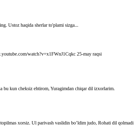
ng. Ustoz haqida sherlar to'plami sizga...
s://www.youtube.com/watch?v=x1FWnJ1Cqkc 25-may raqsi
da bu kun cheksiz ehtirom, Yuragimdan chiqar dil izxorlarim.
topilmas xorsiz. Ul parivash vaslidin bo’ldim judo, Rohati dil qolmadi