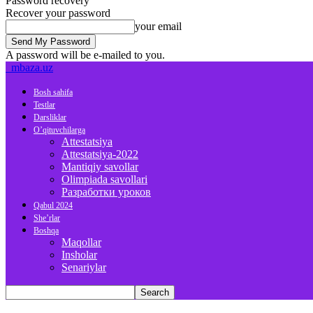
Password recovery
Recover your password
your email
A password will be e-mailed to you.
mbaza.uz
Bosh sahifa
Testlar
Darsliklar
O’qituvchilarga
Attestatsiya
Attestatsiya-2022
Mantiqiy savollar
Olimpiada savollari
Разработки уроков
Qabul 2024
She’rlar
Boshqa
Maqollar
Insholar
Senariylar