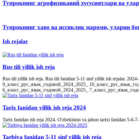
Тупроқнинг агрофизикавий хусусиятлари ва ула
Тупроқнинг ҳаво ва иссиқлик мароми, уларни 
Ish rejalar
Rus tili yillik ish reja
Rus tili yillik ish reja. Rus tili fanidan 5-11 sinf yillik ish rejala
9_класс_рус_язык_годовой_2024_2025_ 10_класс_рус_язык_го
6_класс_рус_язык_годовой_2024_2025_ 7_класс_рус_язык_годов
Tarix fanidan yillik ish reja 2024
Tarix fanidan ish reja 2024. O'zbekiston va jahon tarixi fanidan 5-6-7-8-
Tarbiya fanidan 5-11 sinf yillik ish reja