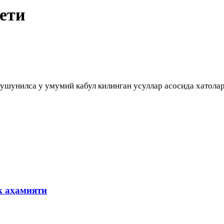
ети
 тушунилса у умумий кабул килинган усуллар асосида хатола
к аҳамияти