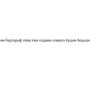
рни бартараф этиш ёки олдини олишга ёрдам беради.