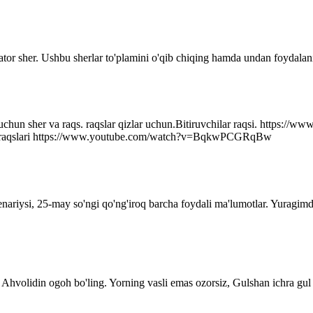
ator sher. Ushbu sherlar to'plamini o'qib chiqing hamda undan foydalani
r uchun sher va raqs. raqslar qizlar uchun.Bitiruvchilar raqsi. http
q raqslari https://www.youtube.com/watch?v=BqkwPCGRqBw
senariysi, 25-may so'ngi qo'ng'iroq barcha foydali ma'lumotlar. Yuragim
Ahvolidin ogoh bo'ling. Yorning vasli emas ozorsiz, Gulshan ichra gul 