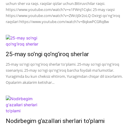
uchun sher va raqs. raqslar qizlar uchun.Bitiruvchilar raqsi.
https://www.youtube.com/watch?v=x1FWnJ1Cqkc 25-may raqsi
https://www.youtube.com/watch?v=ZWcIj0r2oLQ Oxirgi qo'ng'iroq
raqslari https://www.youtube.com/watch?v=BqkwPCGRqBw
25-may so’ngi qo’ng’iroq sherlar
25-may so'ngi qo'ng'iroq sherlar to'plami. 25-may so'ngi qo'ng'iroq
ssenariysi, 25-may so'ngi qo'ng'iroq barcha foydali ma'lumotlar.
Yuragimda bu kun cheksiz ehtirom, Yuragimdan chiqar dil izxorlarim.
Opalarim akalarim ketishar...
Nodirbegim g’azallari sherlari to’plami