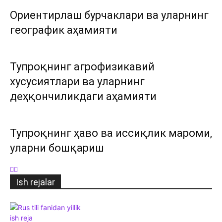
Ориентирлаш бурчаклари ва уларнинг
географик аҳамияти
Тупроқнинг агрофизикавий
хусусиятлари ва уларнинг
деҳқончиликдаги аҳамияти
Тупроқнинг ҳаво ва иссиқлик мароми,
уларни бошқариш
Ish rejalar