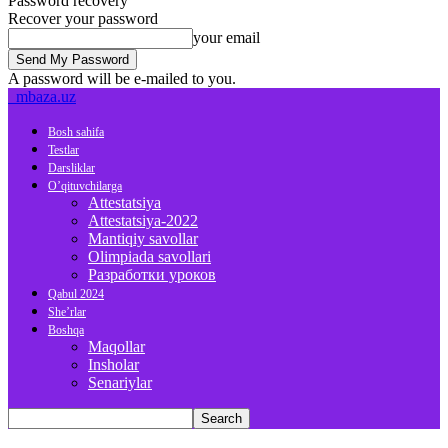
Password recovery
Recover your password
your email
A password will be e-mailed to you.
mbaza.uz
Bosh sahifa
Testlar
Darsliklar
O’qituvchilarga
Attestatsiya
Attestatsiya-2022
Mantiqiy savollar
Olimpiada savollari
Разработки уроков
Qabul 2024
She’rlar
Boshqa
Maqollar
Insholar
Senariylar