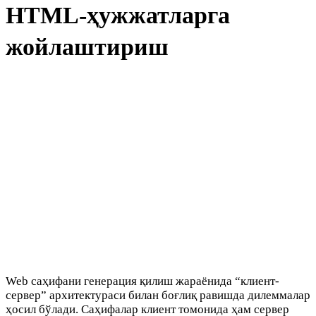
HTML-ҳужжатларга
жойлаштириш
Web саҳифани генерация қилиш жараёнида “клиент-
сервер” архитектураси билан боғлиқ равишда дилеммалар
ҳосил бўлади. Саҳифалар клиент томонида ҳам сервер