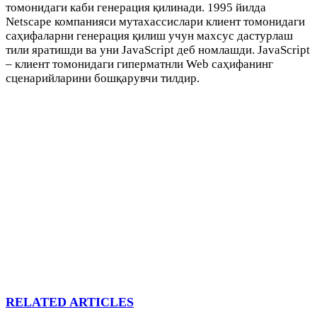
томонидаги каби генерация қилинади. 1995 йилда
Netscape компанияси мутахассислари клиент томонидаги
саҳифаларни генерация қилиш учун махсус дастурлаш
тили яратишди ва уни JavaScript деб номлашди. JavaScript
– клиент томонидаги гиперматнли Web саҳифанинг
сценарийларини бошқарувчи тилдир.
RELATED ARTICLES