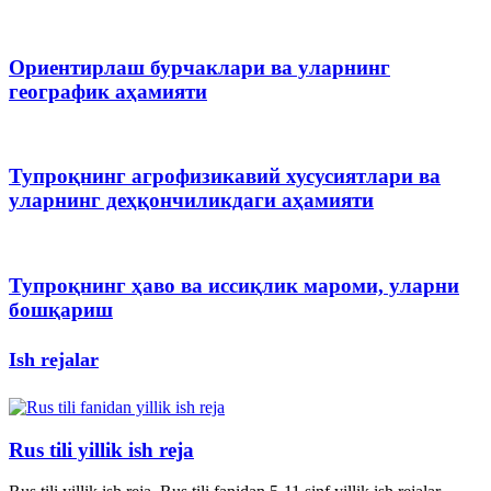
Ориентирлаш бурчаклари ва уларнинг
географик аҳамияти
Тупроқнинг агрофизикавий хусусиятлари ва
уларнинг деҳқончиликдаги аҳамияти
Тупроқнинг ҳаво ва иссиқлик мароми, уларни
бошқариш
Ish rejalar
Rus tili yillik ish reja