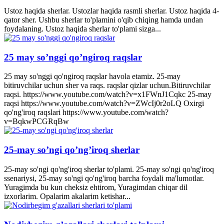
Ustoz haqida sherlar. Ustozlar haqida rasmli sherlar. Ustoz haqida 4-
qator sher. Ushbu sherlar to'plamini o'qib chiqing hamda undan
foydalaning. Ustoz haqida sherlar to'plami sizga...
25 may so’nggi qo’ngiroq raqslar
25 may so'nggi qo'ngiroq raqslar havola etamiz. 25-may
bitiruvchilar uchun sher va raqs. raqslar qizlar uchun.Bitiruvchilar
raqsi. https://www.youtube.com/watch?v=x1FWnJ1Cqkc 25-may
raqsi https://www.youtube.com/watch?v=ZWcIj0r2oLQ Oxirgi
qo'ng'iroq raqslari https://www.youtube.com/watch?
v=BqkwPCGRqBw
25-may so’ngi qo’ng’iroq sherlar
25-may so'ngi qo'ng'iroq sherlar to'plami. 25-may so'ngi qo'ng'iroq
ssenariysi, 25-may so'ngi qo'ng'iroq barcha foydali ma'lumotlar.
Yuragimda bu kun cheksiz ehtirom, Yuragimdan chiqar dil
izxorlarim. Opalarim akalarim ketishar...