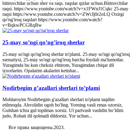
bitiruvchilar uchun sher va raqs. raqslar qizlar uchun.Bitiruvchilar
raqsi. https://www.youtube.com/watch?v=x1FWnJ1Cqkc 25-may
raqsi https://www.youtube.com/watch?v=ZWcIj0r2oLQ Oxirgi
qo'ng'iroq raqslari https://www.youtube.com/watch?
v=BqkwPCGRqBw
25-may so’ngi qo’ng’iroq sherlar
25-may so'ngi qo'ng'iroq sherlar to'plami. 25-may so'ngi qo'ng'iroq
ssenariysi, 25-may so'ngi qo'ng'iroq barcha foydali ma'lumotlar.
Yuragimda bu kun cheksiz ehtirom, Yuragimdan chiqar dil
izxorlarim. Opalarim akalarim ketishar...
Nodirbegim g’azallari sherlari to’plami
Mohlaroyim Nodirbegim g'azallari sherlari to'plami taqdim
etilmoqda. Ahvolidin ogoh bo'ling. Yorning vasli emas ozorsiz,
Gulshan ichra gul topilmas xorsiz. Ul parivash vaslidin bo’ldim
judo, Rohati dil qolmadi dildorsiz. Yor uchun...
Все права защищены.2023.