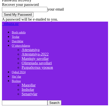
Password recovery
Recover your password
your email
A password will be e-mailed to you.
mbaza.uz
Bosh sahifa
Testlar
Darsliklar
O’qituvchilarga
Attestatsiya
Attestatsiya-2022
Mantiqiy savollar
Olimpiada savollari
Разработки уроков
Qabul 2024
She’rlar
Boshqa
Maqollar
Insholar
Senariylar