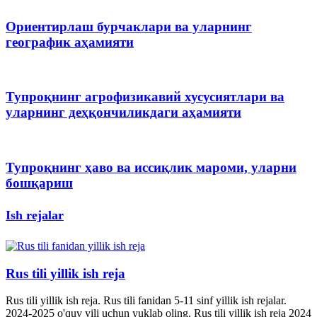
Ориентирлаш бурчаклари ва уларнинг
географик аҳамияти
Тупроқнинг агрофизикавий хусусиятлари ва
уларнинг деҳқончиликдаги аҳамияти
Тупроқнинг ҳаво ва иссиқлик мароми, уларни
бошқариш
Ish rejalar
Rus tili yillik ish reja
Rus tili yillik ish reja. Rus tili fanidan 5-11 sinf yillik ish rejalar.
2024-2025 o'quv yili uchun yuklab oling. Rus tili yillik ish reja 2024