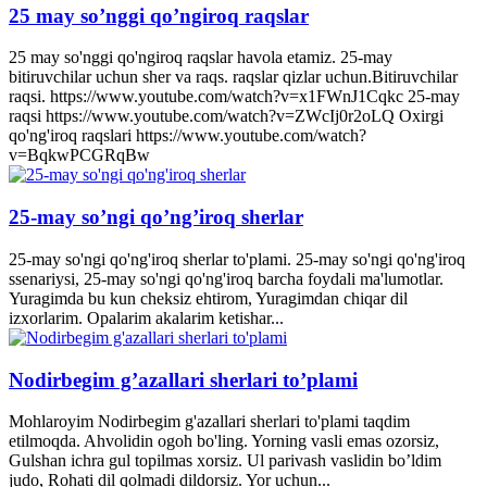
25 may so’nggi qo’ngiroq raqslar
25 may so'nggi qo'ngiroq raqslar havola etamiz. 25-may
bitiruvchilar uchun sher va raqs. raqslar qizlar uchun.Bitiruvchilar
raqsi. https://www.youtube.com/watch?v=x1FWnJ1Cqkc 25-may
raqsi https://www.youtube.com/watch?v=ZWcIj0r2oLQ Oxirgi
qo'ng'iroq raqslari https://www.youtube.com/watch?
v=BqkwPCGRqBw
25-may so’ngi qo’ng’iroq sherlar
25-may so'ngi qo'ng'iroq sherlar to'plami. 25-may so'ngi qo'ng'iroq
ssenariysi, 25-may so'ngi qo'ng'iroq barcha foydali ma'lumotlar.
Yuragimda bu kun cheksiz ehtirom, Yuragimdan chiqar dil
izxorlarim. Opalarim akalarim ketishar...
Nodirbegim g’azallari sherlari to’plami
Mohlaroyim Nodirbegim g'azallari sherlari to'plami taqdim
etilmoqda. Ahvolidin ogoh bo'ling. Yorning vasli emas ozorsiz,
Gulshan ichra gul topilmas xorsiz. Ul parivash vaslidin bo’ldim
judo, Rohati dil qolmadi dildorsiz. Yor uchun...