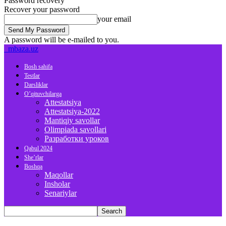
Password recovery
Recover your password
your email
A password will be e-mailed to you.
mbaza.uz
Bosh sahifa
Testlar
Darsliklar
O’qituvchilarga
Attestatsiya
Attestatsiya-2022
Mantiqiy savollar
Olimpiada savollari
Разработки уроков
Qabul 2024
She’rlar
Boshqa
Maqollar
Insholar
Senariylar