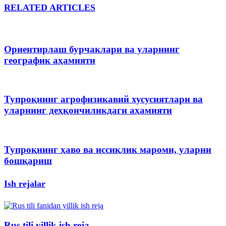
RELATED ARTICLES
Ориентирлаш бурчаклари ва уларнинг
географик аҳамияти
Тупроқнинг агрофизикавий хусусиятлари ва
уларнинг деҳқончиликдаги аҳамияти
Тупроқнинг ҳаво ва иссиқлик мароми, уларни
бошқариш
Ish rejalar
Rus tili yillik ish reja