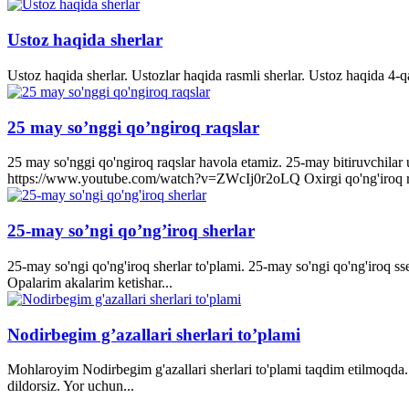
Ustoz haqida sherlar
Ustoz haqida sherlar. Ustozlar haqida rasmli sherlar. Ustoz haqida 4-q
25 may so’nggi qo’ngiroq raqslar
25 may so'nggi qo'ngiroq raqslar havola etamiz. 25-may bitiruvchila
https://www.youtube.com/watch?v=ZWcIj0r2oLQ Oxirgi qo'ng'iro
25-may so’ngi qo’ng’iroq sherlar
25-may so'ngi qo'ng'iroq sherlar to'plami. 25-may so'ngi qo'ng'iroq s
Opalarim akalarim ketishar...
Nodirbegim g’azallari sherlari to’plami
Mohlaroyim Nodirbegim g'azallari sherlari to'plami taqdim etilmoqda. 
dildorsiz. Yor uchun...