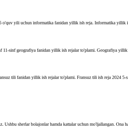
o'quv yili uchun informatika fanidan yillik ish reja. Informatika yillik i
inf 11-sinf geografiya fanidan yillik ish rejalar to'plami. Geografiya yill
suz tili fanidan yillik ish rejalar to'plami. Fransuz tili ish reja 2024 5-sin
z. Ushbu sherlar bolajonlar hamda kattalar uchun mo'ljallangan. Ona ha