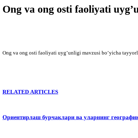
Ong va ong osti faoliyati uyg’u
Ong va ong osti faoliyati uyg’unligi mavzusi bo’yicha tayyor
RELATED ARTICLES
Ориентирлаш бурчаклари ва уларнинг географи