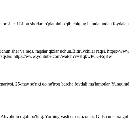
ator sher. Ushbu sherlar to'plamini o'qib chiqing hamda undan foydalani
r uchun sher va raqs. raqslar qizlar uchun.Bitiruvchilar raqsi. http
q raqslari https://www.youtube.com/watch?v=BqkwPCGRqBw
senariysi, 25-may so'ngi qo'ng'iroq barcha foydali ma'lumotlar. Yuragim
Ahvolidin ogoh bo'ling. Yorning vasli emas ozorsiz, Gulshan ichra gul 