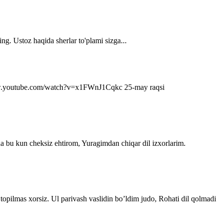
ng. Ustoz haqida sherlar to'plami sizga...
s://www.youtube.com/watch?v=x1FWnJ1Cqkc 25-may raqsi
da bu kun cheksiz ehtirom, Yuragimdan chiqar dil izxorlarim.
topilmas xorsiz. Ul parivash vaslidin bo’ldim judo, Rohati dil qolmadi