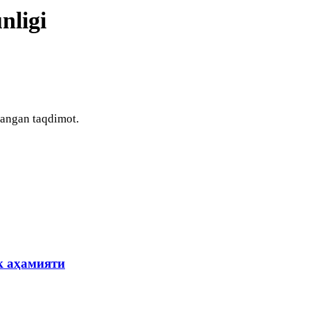
nligi
langan taqdimot.
к аҳамияти