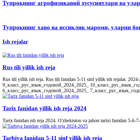
Тупроқнинг агрофизикавий хусусиятлари ва ула
Тупроқнинг ҳаво ва иссиқлик мароми, уларни 
Ish rejalar
Rus tili yillik ish reja
Rus tili yillik ish reja. Rus tili fanidan 5-11 sinf yillik ish rejala
9_класс_рус_язык_годовой_2024_2025_ 10_класс_рус_язык_го
6_класс_рус_язык_годовой_2024_2025_ 7_класс_рус_язык_годов
Tarix fanidan yillik ish reja 2024
Tarix fanidan ish reja 2024. O'zbekiston va jahon tarixi fanidan 5-6-7-8-
Tarbiya fanidan 5-11 sinf yillik ish reja