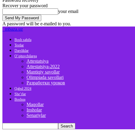
Password recovery
Recover your password
your email
A password will be e-mailed to you.
mbaza.uz
Bosh sahifa
Testlar
Darsliklar
O’qituvchilarga
Attestatsiya
Attestatsiya-2022
Mantiqiy savollar
Olimpiada savollari
Разработки уроков
Qabul 2024
She’rlar
Boshqa
Maqollar
Insholar
Senariylar