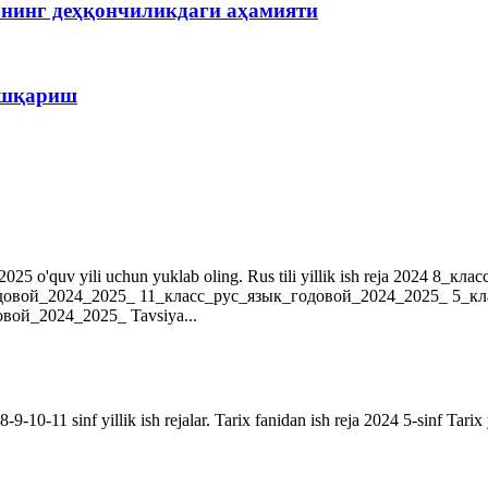
рнинг деҳқончиликдаги аҳамияти
бошқариш
r. 2024-2025 o'quv yili uchun yuklab oling. Rus tili yillik ish reja 202
довой_2024_2025_ 11_класс_рус_язык_годовой_2024_2025_ 5_к
ой_2024_2025_ Tavsiya...
9-10-11 sinf yillik ish rejalar. Tarix fanidan ish reja 2024 5-sinf Tarix 