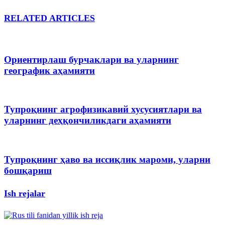
RELATED ARTICLES
Ориентирлаш бурчаклари ва уларнинг
географик аҳамияти
Тупроқнинг агрофизикавий хусусиятлари ва
уларнинг деҳқончиликдаги аҳамияти
Тупроқнинг ҳаво ва иссиқлик мароми, уларни
бошқариш
Ish rejalar