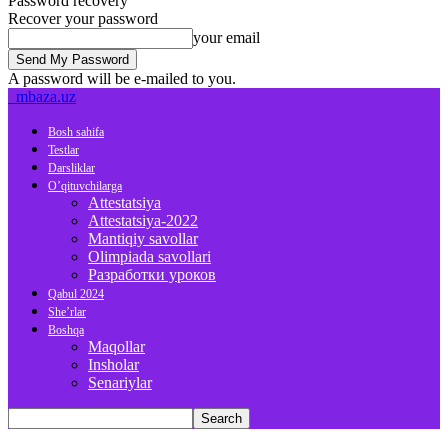
Password recovery
Recover your password
your email
A password will be e-mailed to you.
mbaza.uz
Bosh sahifa
Testlar
Darsliklar
O’qituvchilarga
Attestatsiya
Attestatsiya-2022
Mantiqiy savollar
Olimpiada savollari
Разработки уроков
Qabul 2024
She’rlar
Boshqa
Maqollar
Insholar
Senariylar