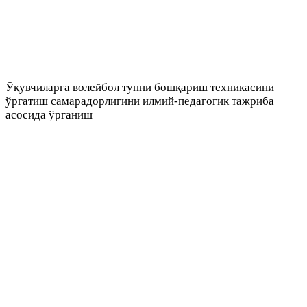
Ўқувчиларга волейбол тупни бошқариш техникасини
ўргатиш самарадорлигини илмий-педагогик тажриба
асосида ўрганиш