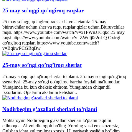
25 may so’nggi qo’ngiroq raqslar
25 may so'nggi qo'ngiroq raqslar havola etamiz. 25-may
bitiruvchilar uchun sher va raqs. raqslar qizlar uchun.Bitiruvchilar
raqsi. https://www.youtube.com/watch?v=x1FWnJ1Cqkc 25-may
raqsi https://www.youtube.com/watch?v=ZWcIj0r2oLQ Oxirgi
qo'ng'iroq raqslari https://www.youtube.com/watch?
v=BqkwPCGRqBw
25-may so’ngi qo’ng’iroq sherlar
25-may so'ngi qo'ng'iroq sherlar to'plami. 25-may so'ngi qo'ng'iroq
ssenariysi, 25-may so'ngi qo'ng'iroq barcha foydali ma'lumotlar.
Yuragimda bu kun cheksiz ehtirom, Yuragimdan chiqar dil
izxorlarim. Opalarim akalarim ketishar...
Nodirbegim g’azallari sherlari to’plami
Mohlaroyim Nodirbegim g'azallari sherlari to'plami taqdim
etilmoqda. Ahvolidin ogoh bo'ling. Yorning vasli emas ozorsiz,
Gulshan ichra gul topilmas xorsiz. Ul parivash vaslidin bo’ldim