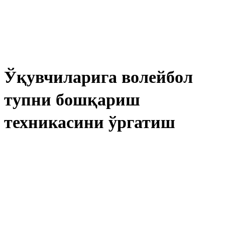
Ўқувчиларига волейбол
тупни бошқариш
техникасини ўргатиш