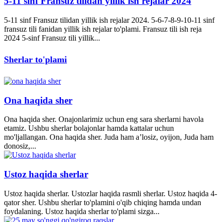
5-11 sinf Fransuz tilidan yillik ish rejalar 2024
5-11 sinf Fransuz tilidan yillik ish rejalar 2024. 5-6-7-8-9-10-11 sinf
fransuz tili fanidan yillik ish rejalar to'plami. Fransuz tili ish reja
2024 5-sinf Fransuz tili yillik...
Sherlar to'plami
Ona haqida sher
Ona haqida sher. Onajonlarimiz uchun eng sara sherlarni havola
etamiz. Ushbu sherlar bolajonlar hamda kattalar uchun
mo'ljallangan. Ona haqida sher. Juda ham a’losiz, oyijon, Juda ham
donosiz,...
Ustoz haqida sherlar
Ustoz haqida sherlar. Ustozlar haqida rasmli sherlar. Ustoz haqida 4-
qator sher. Ushbu sherlar to'plamini o'qib chiqing hamda undan
foydalaning. Ustoz haqida sherlar to'plami sizga...