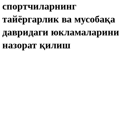
спортчиларнинг
тайёргарлик ва мусобақа
давридаги юкламаларини
назорат қилиш