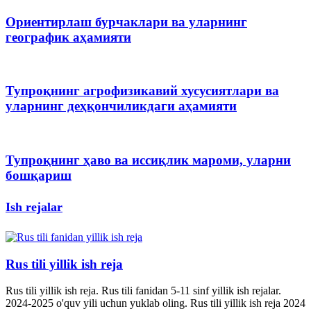
Ориентирлаш бурчаклари ва уларнинг
географик аҳамияти
Тупроқнинг агрофизикавий хусусиятлари ва
уларнинг деҳқончиликдаги аҳамияти
Тупроқнинг ҳаво ва иссиқлик мароми, уларни
бошқариш
Ish rejalar
Rus tili yillik ish reja
Rus tili yillik ish reja. Rus tili fanidan 5-11 sinf yillik ish rejalar.
2024-2025 o'quv yili uchun yuklab oling. Rus tili yillik ish reja 2024