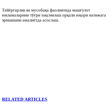
Тайёргарлик ва мусобақа фаолиятида машғулот
юкламаларини тўғри тақсимлаш орқали юқори натижага
эришишни амалиётда асослаш.
RELATED ARTICLES