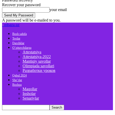
Password recovery
Recover your password
your email
A password will be e-mailed to you.
mbaza.uz
Bosh sahifa
Testlar
Darsliklar
O’qituvchilarga
Attestatsiya
Attestatsiya-2022
Mantiqiy savollar
Olimpiada savollari
Разработки уроков
Qabul 2024
She’rlar
Boshqa
Maqollar
Insholar
Senariylar