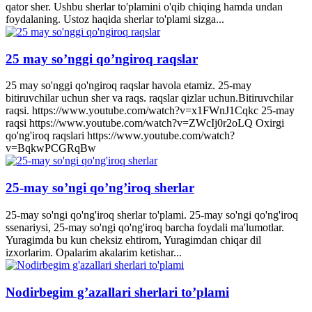
qator sher. Ushbu sherlar to'plamini o'qib chiqing hamda undan
foydalaning. Ustoz haqida sherlar to'plami sizga...
25 may so’nggi qo’ngiroq raqslar
25 may so'nggi qo'ngiroq raqslar havola etamiz. 25-may
bitiruvchilar uchun sher va raqs. raqslar qizlar uchun.Bitiruvchilar
raqsi. https://www.youtube.com/watch?v=x1FWnJ1Cqkc 25-may
raqsi https://www.youtube.com/watch?v=ZWcIj0r2oLQ Oxirgi
qo'ng'iroq raqslari https://www.youtube.com/watch?
v=BqkwPCGRqBw
25-may so’ngi qo’ng’iroq sherlar
25-may so'ngi qo'ng'iroq sherlar to'plami. 25-may so'ngi qo'ng'iroq
ssenariysi, 25-may so'ngi qo'ng'iroq barcha foydali ma'lumotlar.
Yuragimda bu kun cheksiz ehtirom, Yuragimdan chiqar dil
izxorlarim. Opalarim akalarim ketishar...
Nodirbegim g’azallari sherlari to’plami