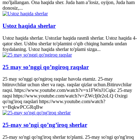
mo'ljallangan. Ona haqida sher. Juda ham a’losiz, oyijon, Juda ham
donosiz,...
Ustoz haqida sherlar
Ustoz haqida sherlar. Ustozlar haqida rasmli sherlar. Ustoz haqida 4-
qator sher. Ushbu sherlar to'plamini o'qib chiqing hamda undan
foydalaning. Ustoz haqida sherlar to'plami sizga...
25 may so’nggi qo’ngiroq raqslar
25 may so'nggi qo'ngiroq raqslar havola etamiz. 25-may
bitiruvchilar uchun sher va raqs. raqslar qizlar uchun.Bitiruvchilar
raqsi. https://www.youtube.com/watch?v=x1FWnJ1Cqkc 25-may
raqsi https://www.youtube.com/watch?v=ZWcIj0r2oLQ Oxirgi
qo'ng'iroq raqslari https://www.youtube.com/watch?
v=BqkwPCGRqBw
25-may so’ngi qo’ng’iroq sherlar
25-may so'ngi qo'ng'iroq sherlar to'plami. 25-may so'ngi qo'ng'iroq