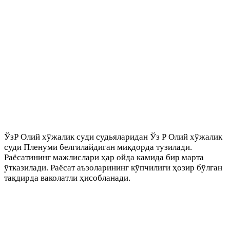
ЎзР Олий хўжалик суди судьяларидан Ўз Р Олий хўжалик
суди Пленуми белгилайдиган миқдорда тузилади.
Раёсатининг мажлислари ҳар ойда камида бир марта
ўтказилади. Раёсат аъзоларининг кўпчилиги ҳозир бўлган
тақдирда ваколатли ҳисобланади.