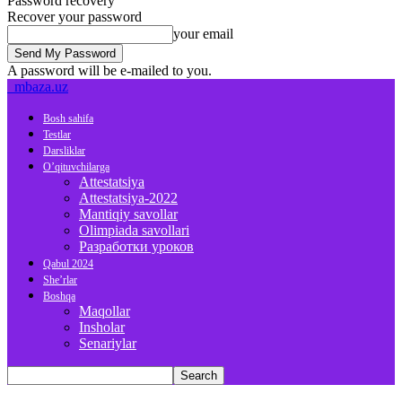
Password recovery
Recover your password
your email
A password will be e-mailed to you.
mbaza.uz
Bosh sahifa
Testlar
Darsliklar
O’qituvchilarga
Attestatsiya
Attestatsiya-2022
Mantiqiy savollar
Olimpiada savollari
Разработки уроков
Qabul 2024
She’rlar
Boshqa
Maqollar
Insholar
Senariylar