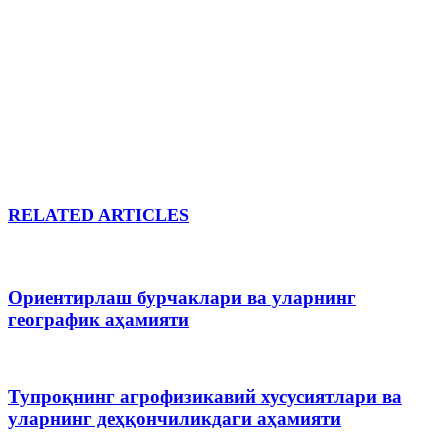
RELATED ARTICLES
Ориентирлаш бурчаклари ва уларнинг
географик аҳамияти
Тупроқнинг агрофизикавий хусусиятлари ва
уларнинг деҳқончиликдаги аҳамияти