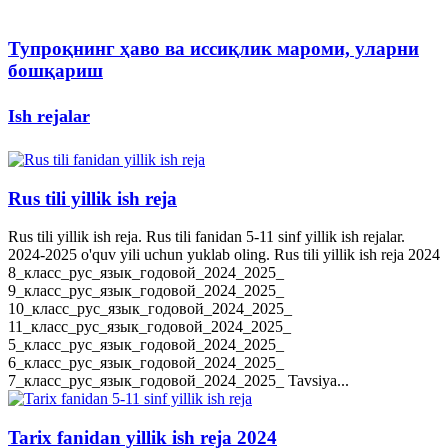
Тупроқнинг ҳаво ва иссиқлик мароми, уларни
бошқариш
Ish rejalar
Rus tili yillik ish reja
Rus tili yillik ish reja. Rus tili fanidan 5-11 sinf yillik ish rejalar.
2024-2025 o'quv yili uchun yuklab oling. Rus tili yillik ish reja 2024
8_класс_рус_язык_годовой_2024_2025_
9_класс_рус_язык_годовой_2024_2025_
10_класс_рус_язык_годовой_2024_2025_
11_класс_рус_язык_годовой_2024_2025_
5_класс_рус_язык_годовой_2024_2025_
6_класс_рус_язык_годовой_2024_2025_
7_класс_рус_язык_годовой_2024_2025_ Tavsiya...
Tarix fanidan yillik ish reja 2024