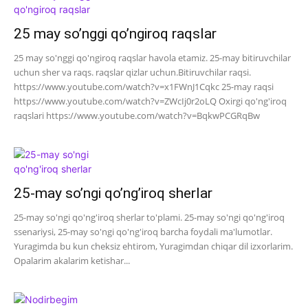
25 may so’nggi qo’ngiroq raqslar
25 may so'nggi qo'ngiroq raqslar havola etamiz. 25-may bitiruvchilar
uchun sher va raqs. raqslar qizlar uchun.Bitiruvchilar raqsi.
https://www.youtube.com/watch?v=x1FWnJ1Cqkc 25-may raqsi
https://www.youtube.com/watch?v=ZWcIj0r2oLQ Oxirgi qo'ng'iroq
raqslari https://www.youtube.com/watch?v=BqkwPCGRqBw
25-may so’ngi qo’ng’iroq sherlar
25-may so'ngi qo'ng'iroq sherlar to'plami. 25-may so'ngi qo'ng'iroq
ssenariysi, 25-may so'ngi qo'ng'iroq barcha foydali ma'lumotlar.
Yuragimda bu kun cheksiz ehtirom, Yuragimdan chiqar dil izxorlarim.
Opalarim akalarim ketishar...