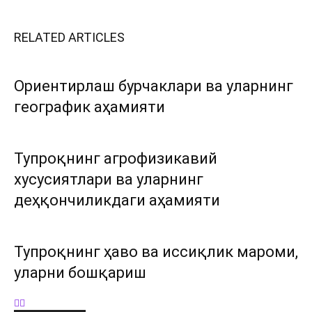
RELATED ARTICLES
Ориентирлаш бурчаклари ва уларнинг
географик аҳамияти
Тупроқнинг агрофизикавий
хусусиятлари ва уларнинг
деҳқончиликдаги аҳамияти
Тупроқнинг ҳаво ва иссиқлик мароми,
уларни бошқариш