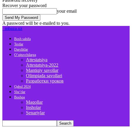
Password recovery
Recover your password
your email
A password will be e-mailed to you.
mbaza.uz
Bosh sahifa
Testlar
Darsliklar
O’qituvchilarga
Attestatsiya
Attestatsiya-2022
Mantiqiy savollar
Olimpiada savollari
Разработки уроков
Qabul 2024
She’rlar
Boshqa
Maqollar
Insholar
Senariylar