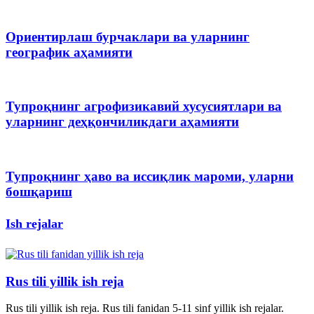
Ориентирлаш бурчаклари ва уларнинг
географик аҳамияти
Тупроқнинг агрофизикавий хусусиятлари ва
уларнинг деҳқончиликдаги аҳамияти
Тупроқнинг ҳаво ва иссиқлик мароми, уларни
бошқариш
Ish rejalar
Rus tili yillik ish reja
Rus tili yillik ish reja. Rus tili fanidan 5-11 sinf yillik ish rejalar.