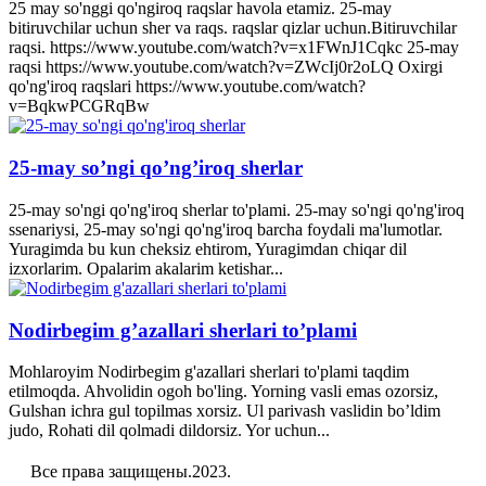
25 may so'nggi qo'ngiroq raqslar havola etamiz. 25-may
bitiruvchilar uchun sher va raqs. raqslar qizlar uchun.Bitiruvchilar
raqsi. https://www.youtube.com/watch?v=x1FWnJ1Cqkc 25-may
raqsi https://www.youtube.com/watch?v=ZWcIj0r2oLQ Oxirgi
qo'ng'iroq raqslari https://www.youtube.com/watch?
v=BqkwPCGRqBw
25-may so’ngi qo’ng’iroq sherlar
25-may so'ngi qo'ng'iroq sherlar to'plami. 25-may so'ngi qo'ng'iroq
ssenariysi, 25-may so'ngi qo'ng'iroq barcha foydali ma'lumotlar.
Yuragimda bu kun cheksiz ehtirom, Yuragimdan chiqar dil
izxorlarim. Opalarim akalarim ketishar...
Nodirbegim g’azallari sherlari to’plami
Mohlaroyim Nodirbegim g'azallari sherlari to'plami taqdim
etilmoqda. Ahvolidin ogoh bo'ling. Yorning vasli emas ozorsiz,
Gulshan ichra gul topilmas xorsiz. Ul parivash vaslidin bo’ldim
judo, Rohati dil qolmadi dildorsiz. Yor uchun...
Все права защищены.2023.