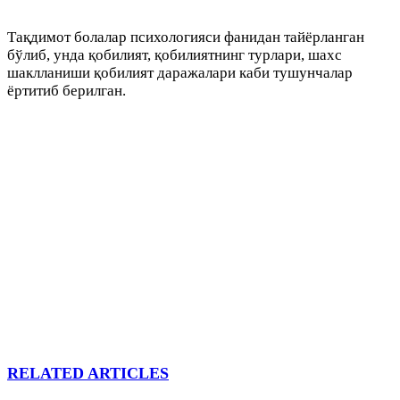
Тақдимот болалар психологияси фанидан тайёрланган
бўлиб, унда қобилият, қобилиятнинг турлари, шахс
шаклланиши қобилият даражалари каби тушунчалар
ёртитиб берилган.
RELATED ARTICLES