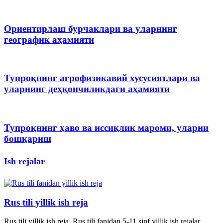
Ориентирлаш бурчаклари ва уларнинг
географик аҳамияти
Тупроқнинг агрофизикавий хусусиятлари ва
уларнинг деҳқончиликдаги аҳамияти
Тупроқнинг ҳаво ва иссиқлик мароми, уларни
бошқариш
Ish rejalar
Rus tili yillik ish reja
Rus tili yillik ish reja. Rus tili fanidan 5-11 sinf yillik ish rejalar.