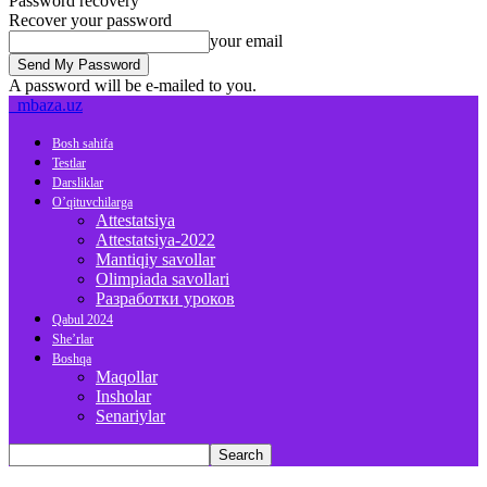
Password recovery
Recover your password
your email
A password will be e-mailed to you.
mbaza.uz
Bosh sahifa
Testlar
Darsliklar
O’qituvchilarga
Attestatsiya
Attestatsiya-2022
Mantiqiy savollar
Olimpiada savollari
Разработки уроков
Qabul 2024
She’rlar
Boshqa
Maqollar
Insholar
Senariylar