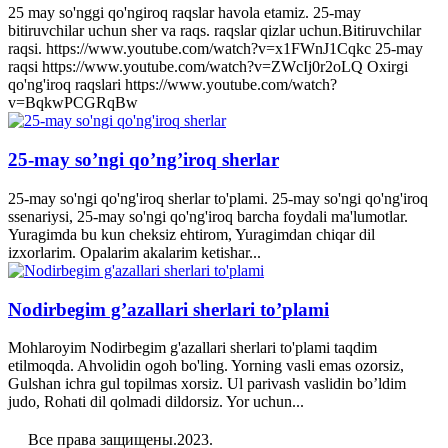
25 may so'nggi qo'ngiroq raqslar havola etamiz. 25-may
bitiruvchilar uchun sher va raqs. raqslar qizlar uchun.Bitiruvchilar
raqsi. https://www.youtube.com/watch?v=x1FWnJ1Cqkc 25-may
raqsi https://www.youtube.com/watch?v=ZWcIj0r2oLQ Oxirgi
qo'ng'iroq raqslari https://www.youtube.com/watch?
v=BqkwPCGRqBw
25-may so’ngi qo’ng’iroq sherlar
25-may so'ngi qo'ng'iroq sherlar to'plami. 25-may so'ngi qo'ng'iroq
ssenariysi, 25-may so'ngi qo'ng'iroq barcha foydali ma'lumotlar.
Yuragimda bu kun cheksiz ehtirom, Yuragimdan chiqar dil
izxorlarim. Opalarim akalarim ketishar...
Nodirbegim g’azallari sherlari to’plami
Mohlaroyim Nodirbegim g'azallari sherlari to'plami taqdim
etilmoqda. Ahvolidin ogoh bo'ling. Yorning vasli emas ozorsiz,
Gulshan ichra gul topilmas xorsiz. Ul parivash vaslidin bo’ldim
judo, Rohati dil qolmadi dildorsiz. Yor uchun...
Все права защищены.2023.