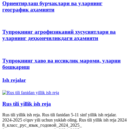
Ориентирлаш бурчаклари ва уларнинг
географик аҳамияти
Тупроқнинг агрофизикавий хусусиятлари ва
уларнинг деҳқончиликдаги аҳамияти
Тупроқнинг ҳаво ва иссиқлик мароми, уларни
бошқариш
Ish rejalar
Rus tili yillik ish reja
Rus tili yillik ish reja. Rus tili fanidan 5-11 sinf yillik ish rejalar.
2024-2025 o'quv yili uchun yuklab oling. Rus tili yillik ish reja 2024
8_класс_рус_язык_годовой_2024_2025_