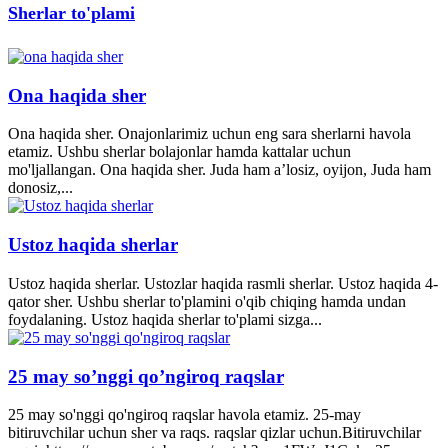
Sherlar to'plami
Ona haqida sher
Ona haqida sher. Onajonlarimiz uchun eng sara sherlarni havola
etamiz. Ushbu sherlar bolajonlar hamda kattalar uchun
mo'ljallangan. Ona haqida sher. Juda ham a’losiz, oyijon, Juda ham
donosiz,...
Ustoz haqida sherlar
Ustoz haqida sherlar. Ustozlar haqida rasmli sherlar. Ustoz haqida 4-
qator sher. Ushbu sherlar to'plamini o'qib chiqing hamda undan
foydalaning. Ustoz haqida sherlar to'plami sizga...
25 may so’nggi qo’ngiroq raqslar
25 may so'nggi qo'ngiroq raqslar havola etamiz. 25-may
bitiruvchilar uchun sher va raqs. raqslar qizlar uchun.Bitiruvchilar