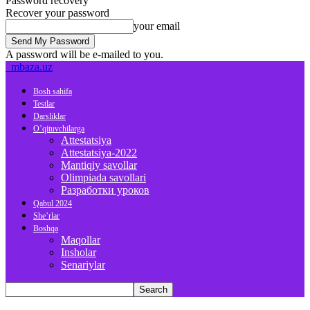
Password recovery
Recover your password
your email
A password will be e-mailed to you.
mbaza.uz
Bosh sahifa
Testlar
Darsliklar
O’qituvchilarga
Attestatsiya
Attestatsiya-2022
Mantiqiy savollar
Olimpiada savollari
Разработки уроков
Qabul 2024
She’rlar
Boshqa
Maqollar
Insholar
Senariylar