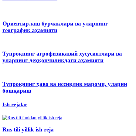
Ориентирлаш бурчаклари ва уларнинг
географик аҳамияти
Тупроқнинг агрофизикавий хусусиятлари ва
уларнинг деҳқончиликдаги аҳамияти
Тупроқнинг ҳаво ва иссиқлик мароми, уларни
бошқариш
Ish rejalar
Rus tili yillik ish reja