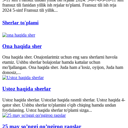
fransuz tili fanidan yillik ish rejalar to'plami. Fransuz tili ish reja
2024 5-sinf Fransuz tili yillik...
Sherlar to'plami
Ona haqida sher
Ona haqida sher. Onajonlarimiz uchun eng sara sherlarni havola
etamiz. Ushbu sherlar bolajonlar hamda kattalar uchun
mo'ljallangan. Ona haqida sher. Juda ham a’losiz, oyijon, Juda ham
donosiz,...
Ustoz haqida sherlar
Ustoz haqida sherlar. Ustozlar haqida rasmli sherlar. Ustoz haqida 4-
qator sher. Ushbu sherlar to'plamini o'qib chiqing hamda undan
foydalaning. Ustoz haqida sherlar to'plami sizga...
25 may so’nggi qo’ngiroq raqslar