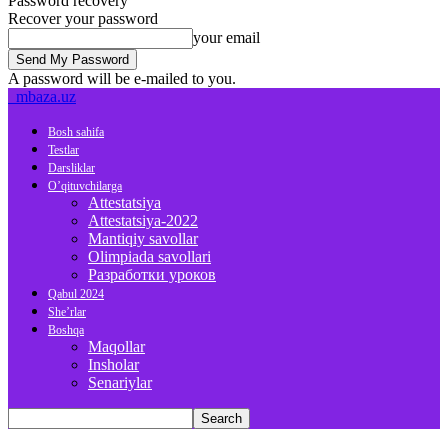
Password recovery
Recover your password
your email
A password will be e-mailed to you.
mbaza.uz
Bosh sahifa
Testlar
Darsliklar
O’qituvchilarga
Attestatsiya
Attestatsiya-2022
Mantiqiy savollar
Olimpiada savollari
Разработки уроков
Qabul 2024
She’rlar
Boshqa
Maqollar
Insholar
Senariylar