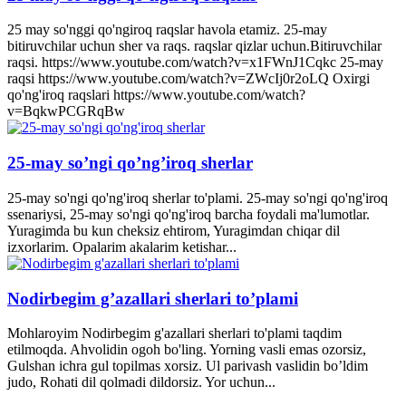
25 may so'nggi qo'ngiroq raqslar havola etamiz. 25-may
bitiruvchilar uchun sher va raqs. raqslar qizlar uchun.Bitiruvchilar
raqsi. https://www.youtube.com/watch?v=x1FWnJ1Cqkc 25-may
raqsi https://www.youtube.com/watch?v=ZWcIj0r2oLQ Oxirgi
qo'ng'iroq raqslari https://www.youtube.com/watch?
v=BqkwPCGRqBw
25-may so’ngi qo’ng’iroq sherlar
25-may so'ngi qo'ng'iroq sherlar to'plami. 25-may so'ngi qo'ng'iroq
ssenariysi, 25-may so'ngi qo'ng'iroq barcha foydali ma'lumotlar.
Yuragimda bu kun cheksiz ehtirom, Yuragimdan chiqar dil
izxorlarim. Opalarim akalarim ketishar...
Nodirbegim g’azallari sherlari to’plami
Mohlaroyim Nodirbegim g'azallari sherlari to'plami taqdim
etilmoqda. Ahvolidin ogoh bo'ling. Yorning vasli emas ozorsiz,
Gulshan ichra gul topilmas xorsiz. Ul parivash vaslidin bo’ldim
judo, Rohati dil qolmadi dildorsiz. Yor uchun...