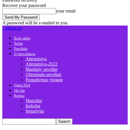
Password recovery
Recover your password
your email
A password will be e-mailed to you.
mbaza.uz
Bosh sahifa
Testlar
Darsliklar
O’qituvchilarga
Attestatsiya
Attestatsiya-2022
Mantiqiy savollar
Olimpiada savollari
Разработки уроков
Qabul 2024
She’rlar
Boshqa
Maqollar
Insholar
Senariylar