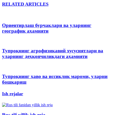
RELATED ARTICLES
Ориентирлаш бурчаклари ва уларнинг
географик аҳамияти
Тупроқнинг агрофизикавий хусусиятлари ва
уларнинг деҳқончиликдаги аҳамияти
Тупроқнинг ҳаво ва иссиқлик мароми, уларни
бошқариш
Ish rejalar
Rus tili yillik ish reja