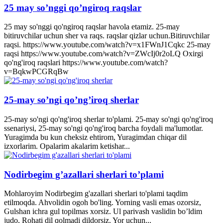
25 may so’nggi qo’ngiroq raqslar
25 may so'nggi qo'ngiroq raqslar havola etamiz. 25-may
bitiruvchilar uchun sher va raqs. raqslar qizlar uchun.Bitiruvchilar
raqsi. https://www.youtube.com/watch?v=x1FWnJ1Cqkc 25-may
raqsi https://www.youtube.com/watch?v=ZWcIj0r2oLQ Oxirgi
qo'ng'iroq raqslari https://www.youtube.com/watch?
v=BqkwPCGRqBw
25-may so’ngi qo’ng’iroq sherlar
25-may so'ngi qo'ng'iroq sherlar to'plami. 25-may so'ngi qo'ng'iroq
ssenariysi, 25-may so'ngi qo'ng'iroq barcha foydali ma'lumotlar.
Yuragimda bu kun cheksiz ehtirom, Yuragimdan chiqar dil
izxorlarim. Opalarim akalarim ketishar...
Nodirbegim g’azallari sherlari to’plami
Mohlaroyim Nodirbegim g'azallari sherlari to'plami taqdim
etilmoqda. Ahvolidin ogoh bo'ling. Yorning vasli emas ozorsiz,
Gulshan ichra gul topilmas xorsiz. Ul parivash vaslidin bo’ldim
judo, Rohati dil qolmadi dildorsiz. Yor uchun...