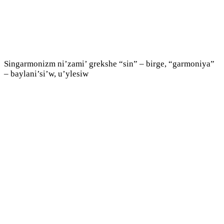
Singarmonizm ni’zami’ grekshe “sin” – birge, “garmoniya”
– baylani’si’w, u’ylesiw