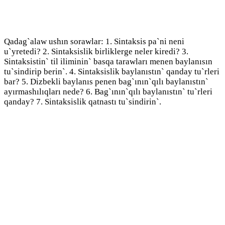
Qadag`alaw ushın sorawlar: 1. Sintaksis pa`ni neni
u`yretedi? 2. Sintaksislik birliklerge neler kiredi? 3.
Sintaksistin` til iliminin` basqa tarawları menen baylanısın
tu`sindirip berin`. 4. Sintaksislik baylanıstın` qanday tu`rleri
bar? 5. Dizbekli baylanıs penen bag`ının`qılı baylanıstın`
ayırmashılıqları nede? 6. Bag`ının`qılı baylanıstın` tu`rleri
qanday? 7. Sintaksislik qatnastı tu`sindirin`.