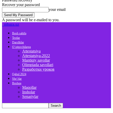
Password recovery
Recover your password
your email
A password will be e-mailed to you.
mbaza.uz
Bosh sahifa
Testlar
Darsliklar
O’qituvchilarga
Attestatsiya
Attestatsiya-2022
Mantiqiy savollar
Olimpiada savollari
Разработки уроков
Qabul 2024
She’rlar
Boshqa
Maqollar
Insholar
Senariylar