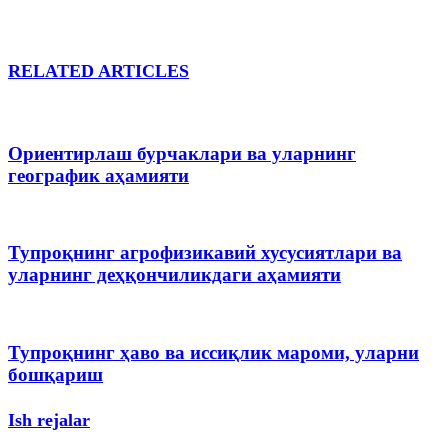
RELATED ARTICLES
Ориентирлаш бурчаклари ва уларнинг
географик аҳамияти
Тупроқнинг агрофизикавий хусусиятлари ва
уларнинг деҳқончиликдаги аҳамияти
Тупроқнинг ҳаво ва иссиқлик мароми, уларни
бошқариш
Ish rejalar