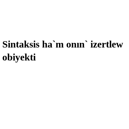
Sintaksis ha`m onın` izertlew
obiyekti