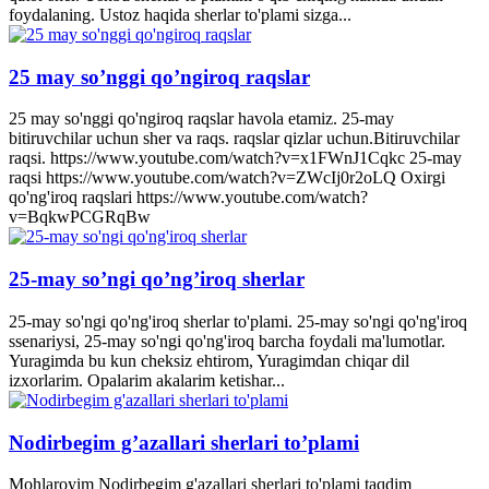
foydalaning. Ustoz haqida sherlar to'plami sizga...
25 may so’nggi qo’ngiroq raqslar
25 may so'nggi qo'ngiroq raqslar havola etamiz. 25-may
bitiruvchilar uchun sher va raqs. raqslar qizlar uchun.Bitiruvchilar
raqsi. https://www.youtube.com/watch?v=x1FWnJ1Cqkc 25-may
raqsi https://www.youtube.com/watch?v=ZWcIj0r2oLQ Oxirgi
qo'ng'iroq raqslari https://www.youtube.com/watch?
v=BqkwPCGRqBw
25-may so’ngi qo’ng’iroq sherlar
25-may so'ngi qo'ng'iroq sherlar to'plami. 25-may so'ngi qo'ng'iroq
ssenariysi, 25-may so'ngi qo'ng'iroq barcha foydali ma'lumotlar.
Yuragimda bu kun cheksiz ehtirom, Yuragimdan chiqar dil
izxorlarim. Opalarim akalarim ketishar...
Nodirbegim g’azallari sherlari to’plami
Mohlaroyim Nodirbegim g'azallari sherlari to'plami taqdim