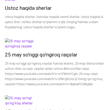
Ustoz haqida sherlar
Ustoz haqida sherlar. Ustozlar haqida rasmli sherlar. Ustoz haqida 4-
qator sher. Ushbu sherlar to'plamini o'qib chiqing hamda undan
foydalaning. Ustoz haqida sherlar to'plami sizga...
25 may so’nggi qo’ngiroq raqslar
25 may so'nggi qo'ngiroq raqslar havola etamiz. 25-may bitiruvchilar
uchun sher va raqs. raqslar qizlar uchun.Bitiruvchilar raqsi.
https://www.youtube.com/watch?v=x1FWnJ1Cqkc 25-may raqsi
https://www.youtube.com/watch?v=ZWcIj0r2oLQ Oxirgi qo'ng'iroq
raqslari https://www.youtube.com/watch?v=BqkwPCGRqBw