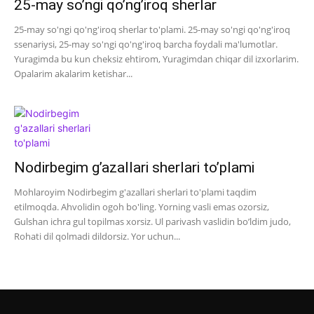
25-may so’ngi qo’ng’iroq sherlar
25-may so'ngi qo'ng'iroq sherlar to'plami. 25-may so'ngi qo'ng'iroq
ssenariysi, 25-may so'ngi qo'ng'iroq barcha foydali ma'lumotlar.
Yuragimda bu kun cheksiz ehtirom, Yuragimdan chiqar dil izxorlarim.
Opalarim akalarim ketishar...
Nodirbegim g’azallari sherlari to’plami
Mohlaroyim Nodirbegim g'azallari sherlari to'plami taqdim
etilmoqda. Ahvolidin ogoh bo'ling. Yorning vasli emas ozorsiz,
Gulshan ichra gul topilmas xorsiz. Ul parivash vaslidin bo’ldim judo,
Rohati dil qolmadi dildorsiz. Yor uchun...