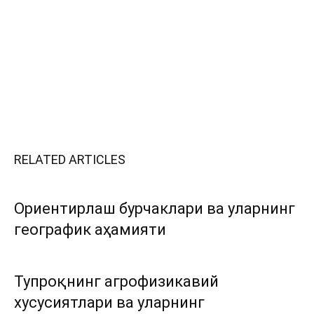
RELATED ARTICLES
Ориентирлаш бурчаклари ва уларнинг
географик аҳамияти
Тупроқнинг агрофизикавий
хусусиятлари ва уларнинг