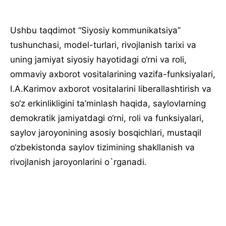
Ushbu taqdimot “Siyosiy kommunikatsiya”
tushunchasi, model-turlari, rivojlanish tarixi va
uning jamiyat siyosiy hayotidagi o‘rni va roli,
ommaviy axborot vositalarining vazifa-funksiyalari,
I.A.Karimov axborot vositalarini liberallashtirish va
so‘z erkinlikligini ta’minlash haqida, saylovlarning
demokratik jamiyatdagi o‘rni, roli va funksiyalari,
saylov jaroyonining asosiy bosqichlari, mustaqil
o‘zbekistonda saylov tizimining shakllanish va
rivojlanish jaroyonlarini o`rganadi.