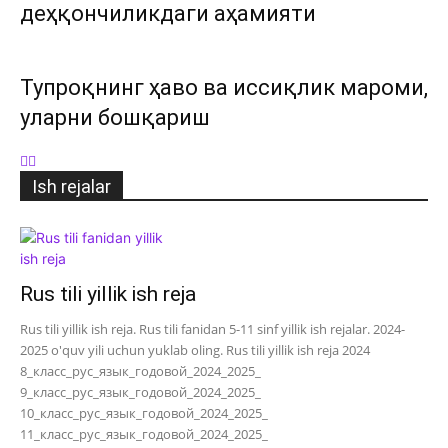
деҳқончиликдаги аҳамияти
Тупроқнинг ҳаво ва иссиқлик мароми,
уларни бошқариш
Ish rejalar
Rus tili yillik ish reja
Rus tili yillik ish reja. Rus tili fanidan 5-11 sinf yillik ish rejalar. 2024-
2025 o'quv yili uchun yuklab oling. Rus tili yillik ish reja 2024
8_класс_рус_язык_годовой_2024_2025_
9_класс_рус_язык_годовой_2024_2025_
10_класс_рус_язык_годовой_2024_2025_
11_класс_рус_язык_годовой_2024_2025_