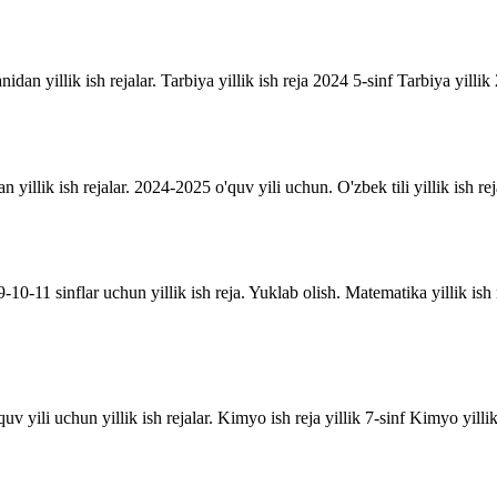
anidan yillik ish rejalar. Tarbiya yillik ish reja 2024 5-sinf Tarbiya yill
an yillik ish rejalar. 2024-2025 o'quv yili uchun. O'zbek tili yillik ish rej
10-11 sinflar uchun yillik ish reja. Yuklab olish. Matematika yillik is
uv yili uchun yillik ish rejalar. Kimyo ish reja yillik 7-sinf Kimyo yill