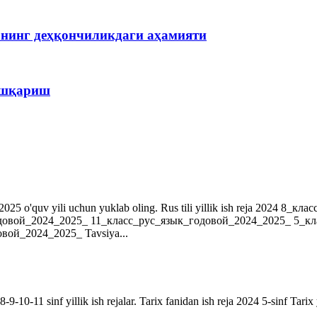
рнинг деҳқончиликдаги аҳамияти
бошқариш
r. 2024-2025 o'quv yili uchun yuklab oling. Rus tili yillik ish reja 202
довой_2024_2025_ 11_класс_рус_язык_годовой_2024_2025_ 5_к
ой_2024_2025_ Tavsiya...
9-10-11 sinf yillik ish rejalar. Tarix fanidan ish reja 2024 5-sinf Tarix 