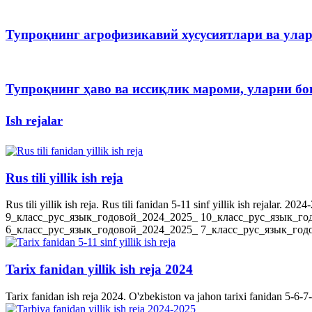
Тупроқнинг агрофизикавий хусусиятлари ва ула
Тупроқнинг ҳаво ва иссиқлик мароми, уларни 
Ish rejalar
Rus tili yillik ish reja
Rus tili yillik ish reja. Rus tili fanidan 5-11 sinf yillik ish rejala
9_класс_рус_язык_годовой_2024_2025_ 10_класс_рус_язык_го
6_класс_рус_язык_годовой_2024_2025_ 7_класс_рус_язык_годов
Tarix fanidan yillik ish reja 2024
Tarix fanidan ish reja 2024. O'zbekiston va jahon tarixi fanidan 5-6-7-8-