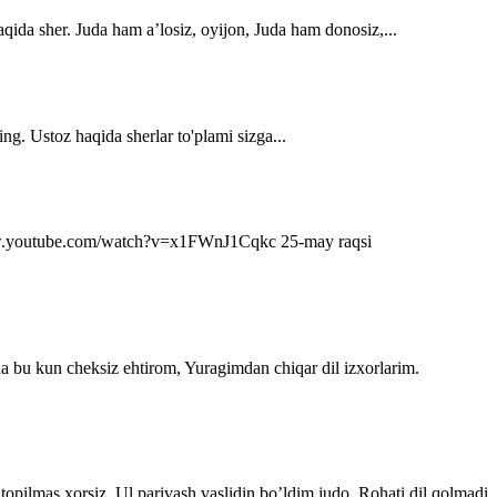
qida sher. Juda ham a’losiz, oyijon, Juda ham donosiz,...
ng. Ustoz haqida sherlar to'plami sizga...
s://www.youtube.com/watch?v=x1FWnJ1Cqkc 25-may raqsi
da bu kun cheksiz ehtirom, Yuragimdan chiqar dil izxorlarim.
topilmas xorsiz. Ul parivash vaslidin bo’ldim judo, Rohati dil qolmadi