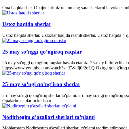
Ona haqida sher. Onajonlarimiz uchun eng sara sherlarni havola etami
Ustoz haqida sherlar
Ustoz haqida sherlar. Ustozlar haqida rasmli sherlar. Ustoz haqida 4-q
25 may so’nggi qo’ngiroq raqslar
25 may so'nggi qo'ngiroq raqslar havola etamiz. 25-may bitiruvchila
https://www.youtube.com/watch?v=ZWcIj0r2oLQ Oxirgi qo'ng'iro
25-may so’ngi qo’ng’iroq sherlar
25-may so'ngi qo'ng'iroq sherlar to'plami. 25-may so'ngi qo'ng'iroq s
Opalarim akalarim ketishar...
Nodirbegim g’azallari sherlari to’plami
Mohlaroyim Nodirbegim g'azallari sherlari to'plami taqdim etilmoqda. 