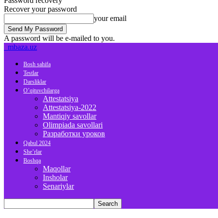
Password recovery
Recover your password
your email
A password will be e-mailed to you.
mbaza.uz
Bosh sahifa
Testlar
Darsliklar
O’qituvchilarga
Attestatsiya
Attestatsiya-2022
Mantiqiy savollar
Olimpiada savollari
Разработки уроков
Qabul 2024
She’rlar
Boshqa
Maqollar
Insholar
Senariylar