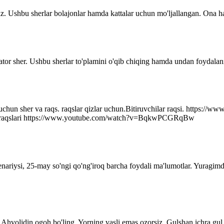
z. Ushbu sherlar bolajonlar hamda kattalar uchun mo'ljallangan. Ona ha
ator sher. Ushbu sherlar to'plamini o'qib chiqing hamda undan foydalani
r uchun sher va raqs. raqslar qizlar uchun.Bitiruvchilar raqsi. http
q raqslari https://www.youtube.com/watch?v=BqkwPCGRqBw
senariysi, 25-may so'ngi qo'ng'iroq barcha foydali ma'lumotlar. Yuragim
Ahvolidin ogoh bo'ling. Yorning vasli emas ozorsiz, Gulshan ichra gul 