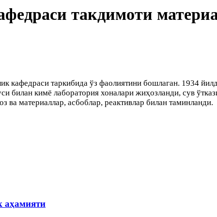
афедраси такдимоти матери
к кафедраси таркибида ўз фаолиятини бошлаган. 1934 йилда
и билан кимё лаборатория хоналари жиҳозланди, сув ўткази
з ва материаллар, асбоблар, реактивлар билан таминланди.
к аҳамияти