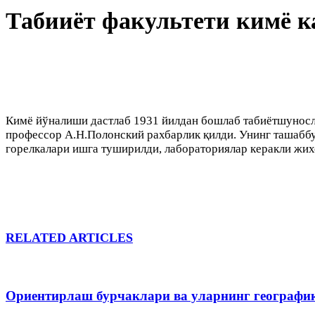
Табииёт факультети кимё к
Кимё йўналиши дастлаб 1931 йилдан бошлаб табиётшуносли
профессор А.Н.Полонский рахбарлик қилди. Унинг ташаббус
горелкалари ишга туширилди, лабораториялар керакли жихо
RELATED ARTICLES
Ориентирлаш бурчаклари ва уларнинг географи