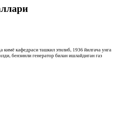
аллари
 кимё кафедраси ташкил этилиб, 1936 йилгача унга
лди, бензинли генератор билан ишлайдиган газ