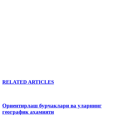
RELATED ARTICLES
Ориентирлаш бурчаклари ва уларнинг
географик аҳамияти