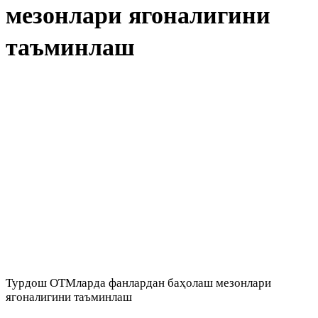
мезонлари ягоналигини
таъминлаш
Турдош ОТМларда фанлардан баҳолаш мезонлари
ягоналигини таъминлаш