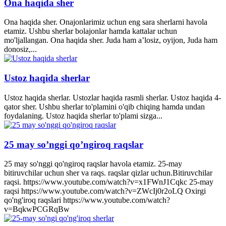
Ona haqida sher
Ona haqida sher. Onajonlarimiz uchun eng sara sherlarni havola
etamiz. Ushbu sherlar bolajonlar hamda kattalar uchun
mo'ljallangan. Ona haqida sher. Juda ham a’losiz, oyijon, Juda ham
donosiz,...
Ustoz haqida sherlar
Ustoz haqida sherlar. Ustozlar haqida rasmli sherlar. Ustoz haqida 4-
qator sher. Ushbu sherlar to'plamini o'qib chiqing hamda undan
foydalaning. Ustoz haqida sherlar to'plami sizga...
25 may so’nggi qo’ngiroq raqslar
25 may so'nggi qo'ngiroq raqslar havola etamiz. 25-may
bitiruvchilar uchun sher va raqs. raqslar qizlar uchun.Bitiruvchilar
raqsi. https://www.youtube.com/watch?v=x1FWnJ1Cqkc 25-may
raqsi https://www.youtube.com/watch?v=ZWcIj0r2oLQ Oxirgi
qo'ng'iroq raqslari https://www.youtube.com/watch?
v=BqkwPCGRqBw