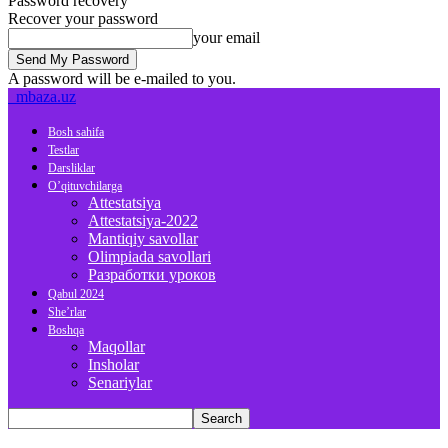
Password recovery
Recover your password
your email
A password will be e-mailed to you.
mbaza.uz
Bosh sahifa
Testlar
Darsliklar
O’qituvchilarga
Attestatsiya
Attestatsiya-2022
Mantiqiy savollar
Olimpiada savollari
Разработки уроков
Qabul 2024
She’rlar
Boshqa
Maqollar
Insholar
Senariylar