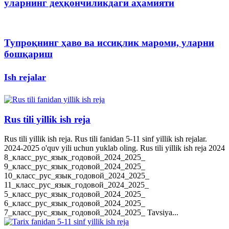
уларнинг деҳқончиликдаги аҳамияти
Тупроқнинг ҳаво ва иссиқлик мароми, уларни
бошқариш
Ish rejalar
Rus tili yillik ish reja
Rus tili yillik ish reja. Rus tili fanidan 5-11 sinf yillik ish rejalar.
2024-2025 o'quv yili uchun yuklab oling. Rus tili yillik ish reja 2024
8_класс_рус_язык_годовой_2024_2025_
9_класс_рус_язык_годовой_2024_2025_
10_класс_рус_язык_годовой_2024_2025_
11_класс_рус_язык_годовой_2024_2025_
5_класс_рус_язык_годовой_2024_2025_
6_класс_рус_язык_годовой_2024_2025_
7_класс_рус_язык_годовой_2024_2025_ Tavsiya...