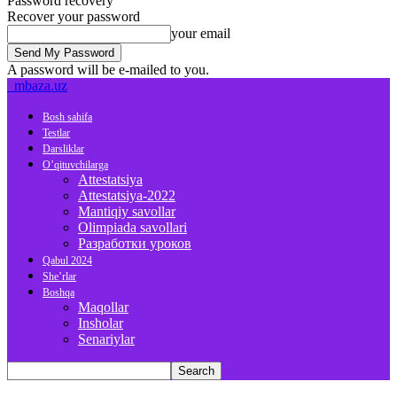
Password recovery
Recover your password
your email
A password will be e-mailed to you.
mbaza.uz
Bosh sahifa
Testlar
Darsliklar
O’qituvchilarga
Attestatsiya
Attestatsiya-2022
Mantiqiy savollar
Olimpiada savollari
Разработки уроков
Qabul 2024
She’rlar
Boshqa
Maqollar
Insholar
Senariylar