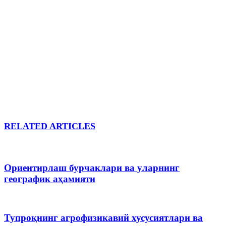
RELATED ARTICLES
Ориентирлаш бурчаклари ва уларнинг
географик аҳамияти
Тупроқнинг агрофизикавий хусусиятлари ва