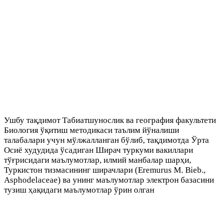
Ушбу тақдимот Табиатшунослик ва география факультети
Биология ўқитиш методикаси таълим йўналиши
талабалари учун мўлжалланган бўлиб, тақдимотда Ўрта
Осиё худудида ўсадиган Ширач туркуми вакиллари
тўғрисидаги маълумотлар, илмий манбалар шарҳи,
Туркистон тизмасининг ширачлари (Eremurus M. Bieb.,
Asphodelaceae) ва унинг маълумотлар электрон базасини
тузиш ҳақидаги маълумотлар ўрин олган