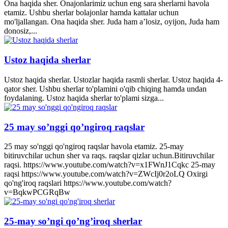
Ona haqida sher. Onajonlarimiz uchun eng sara sherlarni havola
etamiz. Ushbu sherlar bolajonlar hamda kattalar uchun
mo'ljallangan. Ona haqida sher. Juda ham a’losiz, oyijon, Juda ham
donosiz,...
Ustoz haqida sherlar
Ustoz haqida sherlar. Ustozlar haqida rasmli sherlar. Ustoz haqida 4-
qator sher. Ushbu sherlar to'plamini o'qib chiqing hamda undan
foydalaning. Ustoz haqida sherlar to'plami sizga...
25 may so’nggi qo’ngiroq raqslar
25 may so'nggi qo'ngiroq raqslar havola etamiz. 25-may
bitiruvchilar uchun sher va raqs. raqslar qizlar uchun.Bitiruvchilar
raqsi. https://www.youtube.com/watch?v=x1FWnJ1Cqkc 25-may
raqsi https://www.youtube.com/watch?v=ZWcIj0r2oLQ Oxirgi
qo'ng'iroq raqslari https://www.youtube.com/watch?
v=BqkwPCGRqBw
25-may so’ngi qo’ng’iroq sherlar