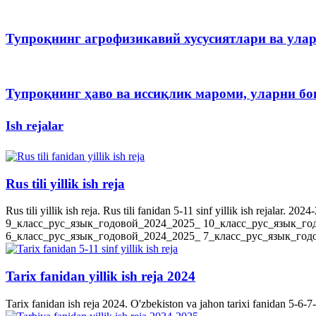
Тупроқнинг агрофизикавий хусусиятлари ва ула
Тупроқнинг ҳаво ва иссиқлик мароми, уларни 
Ish rejalar
Rus tili yillik ish reja
Rus tili yillik ish reja. Rus tili fanidan 5-11 sinf yillik ish rejala
9_класс_рус_язык_годовой_2024_2025_ 10_класс_рус_язык_го
6_класс_рус_язык_годовой_2024_2025_ 7_класс_рус_язык_годов
Tarix fanidan yillik ish reja 2024
Tarix fanidan ish reja 2024. O'zbekiston va jahon tarixi fanidan 5-6-7-8-