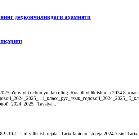
рнинг деҳқончиликдаги аҳамияти
бошқариш
r. 2024-2025 o'quv yili uchun yuklab oling. Rus tili yillik ish reja 202
довой_2024_2025_ 11_класс_рус_язык_годовой_2024_2025_ 5_к
ой_2024_2025_ Tavsiya...
9-10-11 sinf yillik ish rejalar. Tarix fanidan ish reja 2024 5-sinf Tarix 