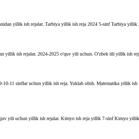
anidan yillik ish rejalar. Tarbiya yillik ish reja 2024 5-sinf Tarbiya yill
an yillik ish rejalar. 2024-2025 o'quv yili uchun. O'zbek tili yillik ish rej
10-11 sinflar uchun yillik ish reja. Yuklab olish. Matematika yillik is
uv yili uchun yillik ish rejalar. Kimyo ish reja yillik 7-sinf Kimyo yill