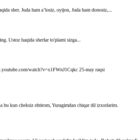
qida sher. Juda ham a’losiz, oyijon, Juda ham donosiz,...
ng. Ustoz haqida sherlar to'plami sizga...
s://www.youtube.com/watch?v=x1FWnJ1Cqkc 25-may raqsi
da bu kun cheksiz ehtirom, Yuragimdan chiqar dil izxorlarim.