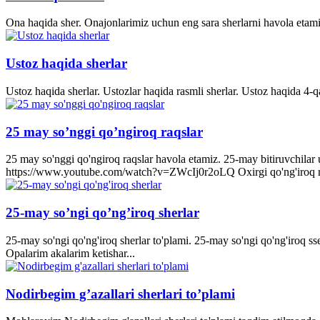
Ona haqida sher. Onajonlarimiz uchun eng sara sherlarni havola etami
Ustoz haqida sherlar
Ustoz haqida sherlar. Ustozlar haqida rasmli sherlar. Ustoz haqida 4-q
25 may so’nggi qo’ngiroq raqslar
25 may so'nggi qo'ngiroq raqslar havola etamiz. 25-may bitiruvchila
https://www.youtube.com/watch?v=ZWcIj0r2oLQ Oxirgi qo'ng'iro
25-may so’ngi qo’ng’iroq sherlar
25-may so'ngi qo'ng'iroq sherlar to'plami. 25-may so'ngi qo'ng'iroq s
Opalarim akalarim ketishar...
Nodirbegim g’azallari sherlari to’plami