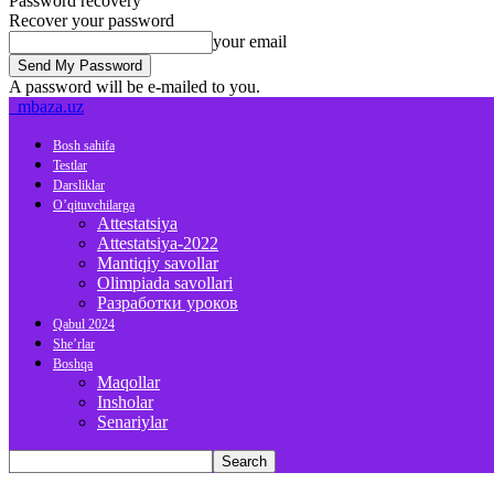
Password recovery
Recover your password
your email
A password will be e-mailed to you.
mbaza.uz
Bosh sahifa
Testlar
Darsliklar
O’qituvchilarga
Attestatsiya
Attestatsiya-2022
Mantiqiy savollar
Olimpiada savollari
Разработки уроков
Qabul 2024
She’rlar
Boshqa
Maqollar
Insholar
Senariylar