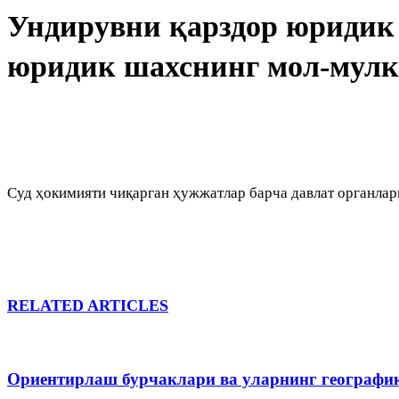
Ундирувни қарздор юридик 
юридик шахснинг мол-мулк
Суд ҳокимияти чиқарган ҳужжатлар барча давлат органлар
RELATED ARTICLES
Ориентирлаш бурчаклари ва уларнинг географи