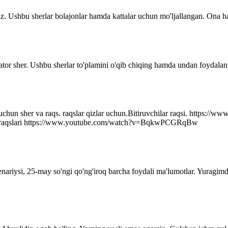
z. Ushbu sherlar bolajonlar hamda kattalar uchun mo'ljallangan. Ona ha
ator sher. Ushbu sherlar to'plamini o'qib chiqing hamda undan foydalani
r uchun sher va raqs. raqslar qizlar uchun.Bitiruvchilar raqsi. http
q raqslari https://www.youtube.com/watch?v=BqkwPCGRqBw
senariysi, 25-may so'ngi qo'ng'iroq barcha foydali ma'lumotlar. Yuragim