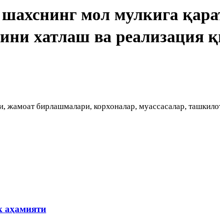
шахснинг мол мулкига қара
ини хатлаш ва реализация 
и, жамоат бирлашмалари, корхоналар, муассасалар, ташкил
к аҳамияти