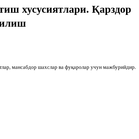
тиш хусусиятлари. Қарздор
қилиш
отлар, мансабдор шахслар ва фуқаролар учун мажбурийдир.