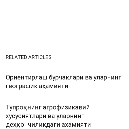
RELATED ARTICLES
Ориентирлаш бурчаклари ва уларнинг
географик аҳамияти
Тупроқнинг агрофизикавий
хусусиятлари ва уларнинг
деҳқончиликдаги аҳамияти