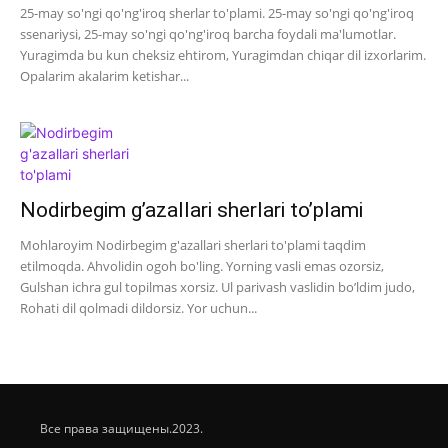
25-may so'ngi qo'ng'iroq sherlar to'plami. 25-may so'ngi qo'ng'iroq
ssenariysi, 25-may so'ngi qo'ng'iroq barcha foydali ma'lumotlar.
Yuragimda bu kun cheksiz ehtirom, Yuragimdan chiqar dil izxorlarim.
Opalarim akalarim ketishar...
Nodirbegim g’azallari sherlari to’plami
Mohlaroyim Nodirbegim g'azallari sherlari to'plami taqdim
etilmoqda. Ahvolidin ogoh bo'ling. Yorning vasli emas ozorsiz,
Gulshan ichra gul topilmas xorsiz. Ul parivash vaslidin bo’ldim judo,
Rohati dil qolmadi dildorsiz. Yor uchun...
Все права защищены.2023.