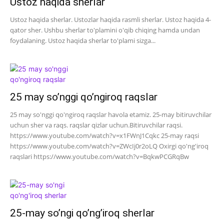
Ustoz haqida sherlar
Ustoz haqida sherlar. Ustozlar haqida rasmli sherlar. Ustoz haqida 4-
qator sher. Ushbu sherlar to'plamini o'qib chiqing hamda undan
foydalaning. Ustoz haqida sherlar to'plami sizga...
25 may so’nggi qo’ngiroq raqslar
25 may so'nggi qo'ngiroq raqslar havola etamiz. 25-may bitiruvchilar
uchun sher va raqs. raqslar qizlar uchun.Bitiruvchilar raqsi.
https://www.youtube.com/watch?v=x1FWnJ1Cqkc 25-may raqsi
https://www.youtube.com/watch?v=ZWcIj0r2oLQ Oxirgi qo'ng'iroq
raqslari https://www.youtube.com/watch?v=BqkwPCGRqBw
25-may so’ngi qo’ng’iroq sherlar