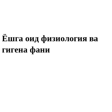
Ёшга оид физиология ва
гигена фани