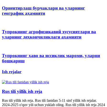
Ориентирлаш бурчаклари ва уларнинг
географик аҳамияти
Тупроқнинг агрофизикавий хусусиятлари ва
уларнинг деҳқончиликдаги аҳамияти
Тупроқнинг ҳаво ва иссиқлик мароми, уларни
бошқариш
Ish rejalar
Rus tili yillik ish reja
Rus tili yillik ish reja. Rus tili fanidan 5-11 sinf yillik ish rejalar.
2024-2025 o'quv yili uchun yuklab oling. Rus tili yillik ish reja 2024