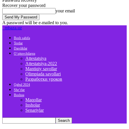
Password recovery
Recover your password
your email
A password will be e-mailed to you.
mbaza.uz
Bosh sahifa
Testlar
Darsliklar
O’qituvchilarga
Attestatsiya
Attestatsiya-2022
Mantiqiy savollar
Olimpiada savollari
Разработки уроков
Qabul 2024
She’rlar
Boshqa
Maqollar
Insholar
Senariylar