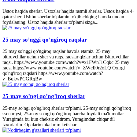
Ustoz haqida sherlar. Ustozlar haqida rasmli sherlar. Ustoz haqida 4-
qator sher. Ushbu sherlar to'plamini o'qib chiqing hamda undan
foydalaning. Ustoz haqida sherlar to'plami sizga...
25 may so’nggi qo’ngiroq raqslar
25 may so'nggi qo'ngiroq raqslar havola etamiz. 25-may
bitiruvchilar uchun sher va raqs. raqslar qizlar uchun.Bitiruvchilar
raqsi. https://www.youtube.com/watch?v=x1FWnJ1Cqkc 25-may
raqsi https://www.youtube.com/watch?v=ZWcIj0r2oLQ Oxirgi
qo'ng'iroq raqslari https://www.youtube.com/watch?
v=BqkwPCGRqBw
25-may so’ngi qo’ng’iroq sherlar
25-may so'ngi qo'ng'iroq sherlar to'plami. 25-may so'ngi qo'ng'iroq
ssenariysi, 25-may so'ngi qo'ng'iroq barcha foydali ma'lumotlar.
Yuragimda bu kun cheksiz ehtirom, Yuragimdan chiqar dil
izxorlarim. Opalarim akalarim ketishar...