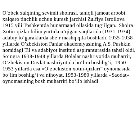
O’zbek xalqining sevimli shoirasi, taniqli jamoat arbobi,
xalqaro tinchlik uchun kurash jarchisi Zulfiya Isroilova
1915 yili Toshkentda hunarmand oilasida tug‘ilgan. Shoira
Xotin-qizlar bilim yurtida o‘qigan vaqtlarida (1931-1934)
adabiy to‘garaklarda she’r mashq qila boshladi. 1935-1938
yillarda O’zbekiston Fanlar akademiyasining A.S. Pushkin
nomidagi Til va adabiyot instituti aspiranturasida tahsil oldi.
So‘ngra 1938-1948 yillarda Bolalar nashriyotida muharrir,
O’zbekiston Davlat nashriyotida bo‘lim boshlig’i, 1950-
1953 yillarda esa «O’zbekiston xotin-qizlari” oynomasida
bo‘lim boshlig‘i va nihoyat, 1953-1980 yillarda «Saodat»
oynomasining bosh muharriri bo‘lib ishladi.