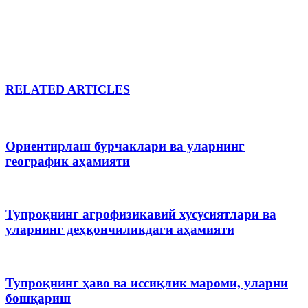
RELATED ARTICLES
Ориентирлаш бурчаклари ва уларнинг
географик аҳамияти
Тупроқнинг агрофизикавий хусусиятлари ва
уларнинг деҳқончиликдаги аҳамияти
Тупроқнинг ҳаво ва иссиқлик мароми, уларни
бошқариш