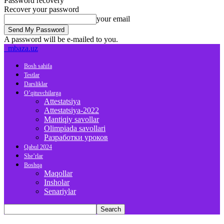
Password recovery
Recover your password
your email
A password will be e-mailed to you.
mbaza.uz
Bosh sahifa
Testlar
Darsliklar
O’qituvchilarga
Attestatsiya
Attestatsiya-2022
Mantiqiy savollar
Olimpiada savollari
Разработки уроков
Qabul 2024
She’rlar
Boshqa
Maqollar
Insholar
Senariylar