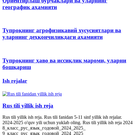
Ориентирлаш бурчаклари ва уларнинг
географик аҳамияти
Тупроқнинг агрофизикавий хусусиятлари ва
уларнинг деҳқончиликдаги аҳамияти
Тупроқнинг ҳаво ва иссиқлик мароми, уларни
бошқариш
Ish rejalar
Rus tili yillik ish reja
Rus tili yillik ish reja. Rus tili fanidan 5-11 sinf yillik ish rejalar.
2024-2025 o'quv yili uchun yuklab oling. Rus tili yillik ish reja 2024
8_класс_рус_язык_годовой_2024_2025_
9_класс_рус_язык_годовой_2024_2025_