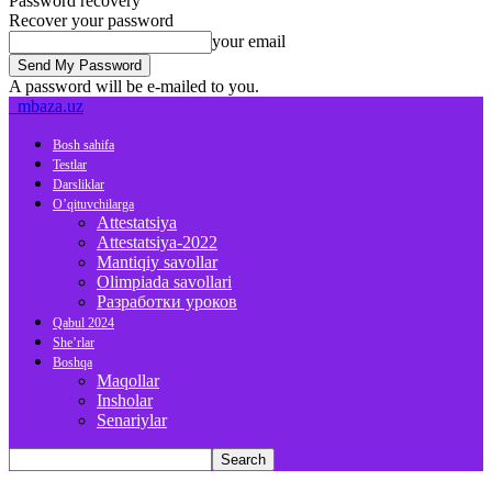
Password recovery
Recover your password
your email
A password will be e-mailed to you.
mbaza.uz
Bosh sahifa
Testlar
Darsliklar
O’qituvchilarga
Attestatsiya
Attestatsiya-2022
Mantiqiy savollar
Olimpiada savollari
Разработки уроков
Qabul 2024
She’rlar
Boshqa
Maqollar
Insholar
Senariylar