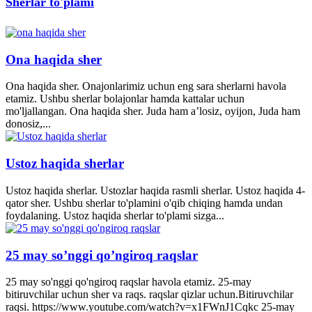
Sherlar to'plami
Ona haqida sher
Ona haqida sher. Onajonlarimiz uchun eng sara sherlarni havola
etamiz. Ushbu sherlar bolajonlar hamda kattalar uchun
mo'ljallangan. Ona haqida sher. Juda ham a’losiz, oyijon, Juda ham
donosiz,...
Ustoz haqida sherlar
Ustoz haqida sherlar. Ustozlar haqida rasmli sherlar. Ustoz haqida 4-
qator sher. Ushbu sherlar to'plamini o'qib chiqing hamda undan
foydalaning. Ustoz haqida sherlar to'plami sizga...
25 may so’nggi qo’ngiroq raqslar
25 may so'nggi qo'ngiroq raqslar havola etamiz. 25-may
bitiruvchilar uchun sher va raqs. raqslar qizlar uchun.Bitiruvchilar
raqsi. https://www.youtube.com/watch?v=x1FWnJ1Cqkc 25-may