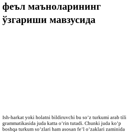
феъл маъноларининг
ўзгариши мавзусида
Ish-harkat yoki holatni bildiruvchi bu so’z turkumi arab tili
grammatikasida juda katta o’rin tutadi. Chunki juda ko’p
boshqa turkum so’zlari ham asosan fe’l o’zaklari zaminida