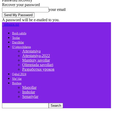
Password recovery
Recover your password
your email
A password will be e-mailed to you.
mbaza.uz
Bosh sahifa
Testlar
Darsliklar
O’qituvchilarga
Attestatsiya
Attestatsiya-2022
Mantiqiy savollar
Olimpiada savollari
Разработки уроков
Qabul 2024
She’rlar
Boshqa
Maqollar
Insholar
Senariylar