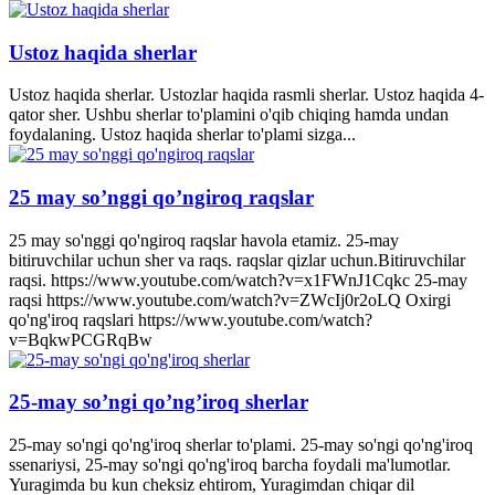
Ustoz haqida sherlar
Ustoz haqida sherlar. Ustozlar haqida rasmli sherlar. Ustoz haqida 4-
qator sher. Ushbu sherlar to'plamini o'qib chiqing hamda undan
foydalaning. Ustoz haqida sherlar to'plami sizga...
25 may so’nggi qo’ngiroq raqslar
25 may so'nggi qo'ngiroq raqslar havola etamiz. 25-may
bitiruvchilar uchun sher va raqs. raqslar qizlar uchun.Bitiruvchilar
raqsi. https://www.youtube.com/watch?v=x1FWnJ1Cqkc 25-may
raqsi https://www.youtube.com/watch?v=ZWcIj0r2oLQ Oxirgi
qo'ng'iroq raqslari https://www.youtube.com/watch?
v=BqkwPCGRqBw
25-may so’ngi qo’ng’iroq sherlar
25-may so'ngi qo'ng'iroq sherlar to'plami. 25-may so'ngi qo'ng'iroq
ssenariysi, 25-may so'ngi qo'ng'iroq barcha foydali ma'lumotlar.
Yuragimda bu kun cheksiz ehtirom, Yuragimdan chiqar dil