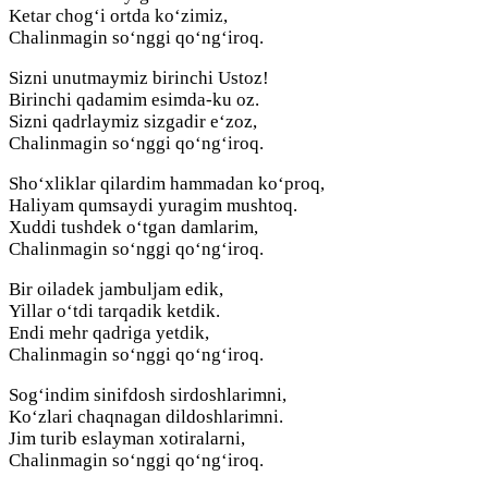
Ketar chog‘i ortda ko‘zimiz,
Chalinmagin so‘nggi qo‘ng‘iroq.
Sizni unutmaymiz birinchi Ustoz!
Birinchi qadamim esimda-ku oz.
Sizni qadrlaymiz sizgadir e‘zoz,
Chalinmagin so‘nggi qo‘ng‘iroq.
Sho‘xliklar qilardim hammadan ko‘proq,
Haliyam qumsaydi yuragim mushtoq.
Xuddi tushdek o‘tgan damlarim,
Chalinmagin so‘nggi qo‘ng‘iroq.
Bir oiladek jambuljam edik,
Yillar o‘tdi tarqadik ketdik.
Endi mehr qadriga yetdik,
Chalinmagin so‘nggi qo‘ng‘iroq.
Sog‘indim sinifdosh sirdoshlarimni,
Ko‘zlari chaqnagan dildoshlarimni.
Jim turib eslayman xotiralarni,
Chalinmagin so‘nggi qo‘ng‘iroq.