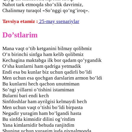
Nahot tark etmoqda sho’xlik davrimiz,
Chalinmay turaqol «So’nggi qo’ng’iroq».
Tavsiya etamiz :
25-may ssenariylar
Do’stlarim
Mana vaqt o’tib ketganini bilmay qolibmiz
O’n birinchi sinfga ham kelib qolibmiz
Kechagina maktabga ilk bor qadam qo’ygandik
O’sha kunlarni ham qadriga yetmadik
Endi esa bu kunlar biz uchun qadirli bo’ldi
Men uchun esa qochgan darslarim armon bo’ldi
Bu kunlarni hech qachon unutmiman
So’ngi yillarni o’tishini istamiman
Bularni bari endi kech
Sinfdoshlar ham ayrilgisi kelmaydi hech
Men uchun vaqt o’tishi bo’ldi birpasta
Negadir yuragim ham bo’lgandi hasta
Bu sinfda kimnidir dilini og’ritdim
Yana kimlarnidir behuda ranjitdim
Shuning uchun yuragim juda qiynalmoqda