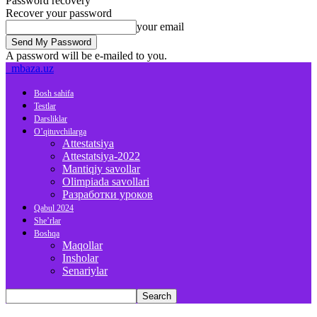
Password recovery
Recover your password
your email
A password will be e-mailed to you.
mbaza.uz
Bosh sahifa
Testlar
Darsliklar
O’qituvchilarga
Attestatsiya
Attestatsiya-2022
Mantiqiy savollar
Olimpiada savollari
Разработки уроков
Qabul 2024
She’rlar
Boshqa
Maqollar
Insholar
Senariylar