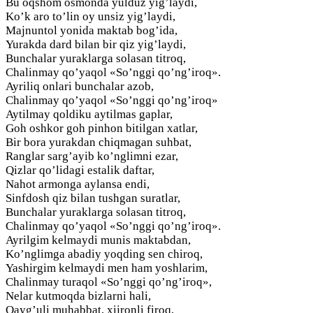
Bu oqshom osmonda yulduz yig’laydi,
Ko’k aro to’lin oy unsiz yig’laydi,
Majnuntol yonida maktab bog’ida,
Yurakda dard bilan bir qiz yig’laydi,
Bunchalar yuraklarga solasan titroq,
Chalinmay qo’yaqol «So’nggi qo’ng’iroq».
Ayriliq onlari bunchalar azob,
Chalinmay qo’yaqol «So’nggi qo’ng’iroq»
Aytilmay qoldiku aytilmas gaplar,
Goh oshkor goh pinhon bitilgan xatlar,
Bir bora yurakdan chiqmagan suhbat,
Ranglar sarg’ayib ko’nglimni ezar,
Qizlar qo’lidagi estalik daftar,
Nahot armonga aylansa endi,
Sinfdosh qiz bilan tushgan suratlar,
Bunchalar yuraklarga solasan titroq,
Chalinmay qo’yaqol «So’nggi qo’ng’iroq».
Ayrilgim kelmaydi munis maktabdan,
Ko’nglimga abadiy yoqding sen chiroq,
Yashirgim kelmaydi men ham yoshlarim,
Chalinmay turaqol «So’nggi qo’ng’iroq»,
Nelar kutmoqda bizlarni hali,
Qayg’uli muhabbat, xijronli firoq,