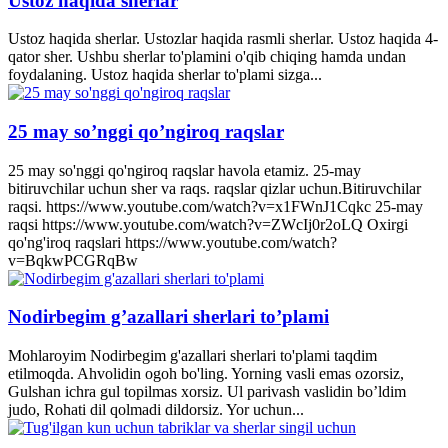
Ustoz haqida sherlar
Ustoz haqida sherlar. Ustozlar haqida rasmli sherlar. Ustoz haqida 4-
qator sher. Ushbu sherlar to'plamini o'qib chiqing hamda undan
foydalaning. Ustoz haqida sherlar to'plami sizga...
25 may so’nggi qo’ngiroq raqslar
25 may so'nggi qo'ngiroq raqslar havola etamiz. 25-may
bitiruvchilar uchun sher va raqs. raqslar qizlar uchun.Bitiruvchilar
raqsi. https://www.youtube.com/watch?v=x1FWnJ1Cqkc 25-may
raqsi https://www.youtube.com/watch?v=ZWcIj0r2oLQ Oxirgi
qo'ng'iroq raqslari https://www.youtube.com/watch?
v=BqkwPCGRqBw
Nodirbegim g’azallari sherlari to’plami
Mohlaroyim Nodirbegim g'azallari sherlari to'plami taqdim
etilmoqda. Ahvolidin ogoh bo'ling. Yorning vasli emas ozorsiz,
Gulshan ichra gul topilmas xorsiz. Ul parivash vaslidin bo’ldim
judo, Rohati dil qolmadi dildorsiz. Yor uchun...