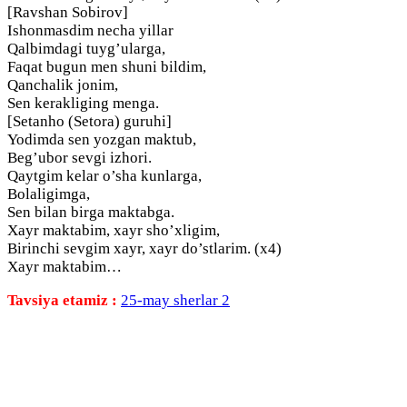
[Ravshan Sobirov]
Ishonmasdim necha yillar
Qalbimdagi tuyg’ularga,
Faqat bugun men shuni bildim,
Qanchalik jonim,
Sen kerakliging menga.
[Setanho (Setora) guruhi]
Yodimda sen yozgan maktub,
Beg’ubor sevgi izhori.
Qaytgim kelar o’sha kunlarga,
Bolaligimga,
Sen bilan birga maktabga.
Xayr maktabim, xayr sho’xligim,
Birinchi sevgim xayr, xayr do’stlarim. (x4)
Xayr maktabim…
Tavsiya etamiz :
25-may sherlar 2