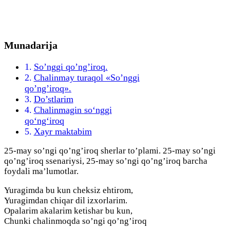
Munadarija
So’nggi qo’ng’iroq.
Chalinmay turaqol «So’nggi
qo’ng’iroq».
Do’stlarim
Chalinmagin so‘nggi
qo‘ng‘iroq
Xayr maktabim
25-may so’ngi qo’ng’iroq sherlar to’plami. 25-may so’ngi
qo’ng’iroq ssenariysi, 25-may so’ngi qo’ng’iroq barcha
foydali ma’lumotlar.
Yuragimda bu kun cheksiz ehtirom,
Yuragimdan chiqar dil izxorlarim.
Opalarim akalarim ketishar bu kun,
Chunki chalinmoqda so’ngi qo’ng’iroq