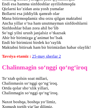
Endi esa hamma sinfdoshlar ayrilishmoqda
Qizlarni ko’zidan asta yosh yumalar
Bollarni esa jiddiylik qamrab olar
Mana bitirmoqdamiz shu orzu qilgan maktabni
Ancha yillar o’tsa ham unutmayman sinfdoshlarni
Sinfdoshlar bilan zora ahil bo’lib
So’ngi yilni urush janjalsiz o’tkazsak
Ahir bir birimizga g’animat bo’lsak
Endi bir birimizni birdek ko’raylik
Maktabni bitirsak ham bir birimizdan habar olaylik!
Tavsiya etamiz :
25-may sherlar 2
Chalinmagin so‘nggi qo‘ng‘iroq
To‘xtab qolsin soat millari,
Chalinmasin so‘nggi qo‘ng‘iroq.
Ortda qolar sho‘xlik yillari,
Chalinmagin so‘nggi qo‘ng‘iroq.
Naxot boshqa, boshqa yo‘limiz,
Xomush tortib yig‘lar dilimiz.