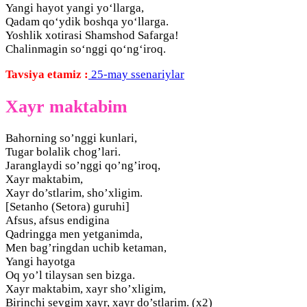
Yangi hayot yangi yo‘llarga,
Qadam qo‘ydik boshqa yo‘llarga.
Yoshlik xotirasi Shamshod Safarga!
Chalinmagin so‘nggi qo‘ng‘iroq.
Tavsiya etamiz :
25-may ssenariylar
Xayr maktabim
Bahorning so’nggi kunlari,
Tugar bolalik chog’lari.
Jaranglaydi so’nggi qo’ng’iroq,
Xayr maktabim,
Xayr do’stlarim, sho’xligim.
[Setanho (Setora) guruhi]
Afsus, afsus endigina
Qadringga men yetganimda,
Men bag’ringdan uchib ketaman,
Yangi hayotga
Oq yo’l tilaysan sen bizga.
Xayr maktabim, xayr sho’xligim,
Birinchi sevgim xayr, xayr do’stlarim. (x2)