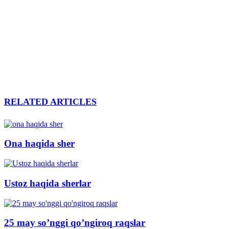
RELATED ARTICLES
Ona haqida sher
Ustoz haqida sherlar
25 may so’nggi qo’ngiroq raqslar