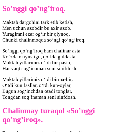
So’nggi qo’ng’iroq.
Maktab dargohini tark etib ketish,
Men uchun azobdir bu axir azob.
Yuragimni ezar og‘ir bir qiynoq,
Chunki chalinmoqda so‘ngi qo‘ng‘iroq.
So‘nggi qo‘ng‘iroq ham chalinar asta,
Ko‘zda mayusligu, qo‘lda guldasta,
Maktab yillarimiz o‘tdi bir pasta,
Har vaqt sog‘inaman seni sinifdosh.
Maktab yillarimiz o‘tdi birma-bir,
O‘tdi kun fasllar, o‘tdi kun-oylar,
Bugun sog‘inchdan otadi tonglar,
Tongdan sog‘inaman seni sinfdosh.
Chalinmay turaqol «So’nggi
qo’ng’iroq».