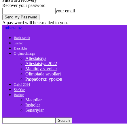
Password recovery
Recover your password
your email
A password will be e-mailed to you.
mbaza.uz
Bosh sahifa
Testlar
Darsliklar
O’qituvchilarga
Attestatsiya
Attestatsiya-2022
Mantiqiy savollar
Olimpiada savollari
Разработки уроков
Qabul 2024
She’rlar
Boshqa
Maqollar
Insholar
Senariylar