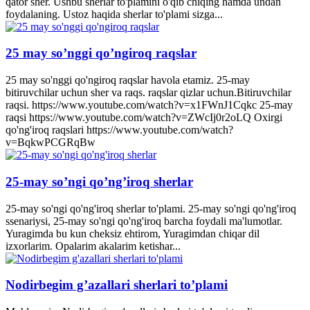
qator sher. Ushbu sherlar to'plamini o'qib chiqing hamda undan
foydalaning. Ustoz haqida sherlar to'plami sizga...
25 may so’nggi qo’ngiroq raqslar
25 may so'nggi qo'ngiroq raqslar havola etamiz. 25-may
bitiruvchilar uchun sher va raqs. raqslar qizlar uchun.Bitiruvchilar
raqsi. https://www.youtube.com/watch?v=x1FWnJ1Cqkc 25-may
raqsi https://www.youtube.com/watch?v=ZWcIj0r2oLQ Oxirgi
qo'ng'iroq raqslari https://www.youtube.com/watch?
v=BqkwPCGRqBw
25-may so’ngi qo’ng’iroq sherlar
25-may so'ngi qo'ng'iroq sherlar to'plami. 25-may so'ngi qo'ng'iroq
ssenariysi, 25-may so'ngi qo'ng'iroq barcha foydali ma'lumotlar.
Yuragimda bu kun cheksiz ehtirom, Yuragimdan chiqar dil
izxorlarim. Opalarim akalarim ketishar...
Nodirbegim g’azallari sherlari to’plami