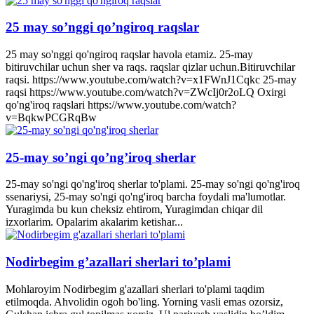
25 may so’nggi qo’ngiroq raqslar
25 may so'nggi qo'ngiroq raqslar havola etamiz. 25-may
bitiruvchilar uchun sher va raqs. raqslar qizlar uchun.Bitiruvchilar
raqsi. https://www.youtube.com/watch?v=x1FWnJ1Cqkc 25-may
raqsi https://www.youtube.com/watch?v=ZWcIj0r2oLQ Oxirgi
qo'ng'iroq raqslari https://www.youtube.com/watch?
v=BqkwPCGRqBw
25-may so’ngi qo’ng’iroq sherlar
25-may so'ngi qo'ng'iroq sherlar to'plami. 25-may so'ngi qo'ng'iroq
ssenariysi, 25-may so'ngi qo'ng'iroq barcha foydali ma'lumotlar.
Yuragimda bu kun cheksiz ehtirom, Yuragimdan chiqar dil
izxorlarim. Opalarim akalarim ketishar...
Nodirbegim g’azallari sherlari to’plami
Mohlaroyim Nodirbegim g'azallari sherlari to'plami taqdim
etilmoqda. Ahvolidin ogoh bo'ling. Yorning vasli emas ozorsiz,