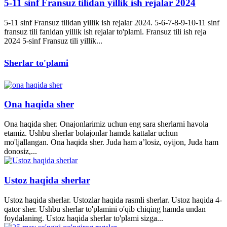
5-11 sinf Fransuz tilidan yillik ish rejalar 2024
5-11 sinf Fransuz tilidan yillik ish rejalar 2024. 5-6-7-8-9-10-11 sinf
fransuz tili fanidan yillik ish rejalar to'plami. Fransuz tili ish reja
2024 5-sinf Fransuz tili yillik...
Sherlar to'plami
Ona haqida sher
Ona haqida sher. Onajonlarimiz uchun eng sara sherlarni havola
etamiz. Ushbu sherlar bolajonlar hamda kattalar uchun
mo'ljallangan. Ona haqida sher. Juda ham a’losiz, oyijon, Juda ham
donosiz,...
Ustoz haqida sherlar
Ustoz haqida sherlar. Ustozlar haqida rasmli sherlar. Ustoz haqida 4-
qator sher. Ushbu sherlar to'plamini o'qib chiqing hamda undan
foydalaning. Ustoz haqida sherlar to'plami sizga...