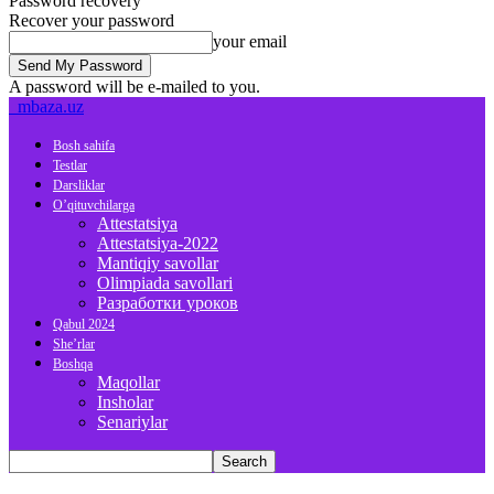
Password recovery
Recover your password
your email
A password will be e-mailed to you.
mbaza.uz
Bosh sahifa
Testlar
Darsliklar
O’qituvchilarga
Attestatsiya
Attestatsiya-2022
Mantiqiy savollar
Olimpiada savollari
Разработки уроков
Qabul 2024
She’rlar
Boshqa
Maqollar
Insholar
Senariylar