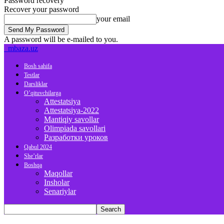
Password recovery
Recover your password
your email
A password will be e-mailed to you.
mbaza.uz
Bosh sahifa
Testlar
Darsliklar
O’qituvchilarga
Attestatsiya
Attestatsiya-2022
Mantiqiy savollar
Olimpiada savollari
Разработки уроков
Qabul 2024
She’rlar
Boshqa
Maqollar
Insholar
Senariylar