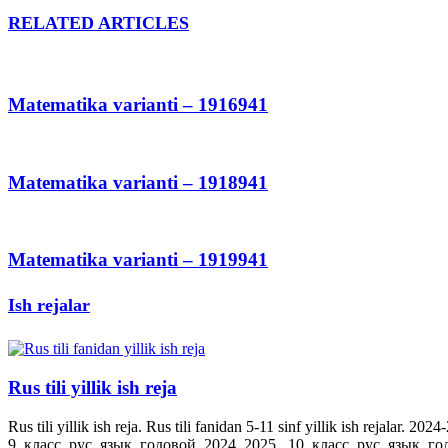
RELATED ARTICLES
Matematika varianti – 1916941
Matematika varianti – 1918941
Matematika varianti – 1919941
Ish rejalar
Rus tili yillik ish reja
Rus tili yillik ish reja. Rus tili fanidan 5-11 sinf yillik ish rejala
9_класс_рус_язык_годовой_2024_2025_ 10_класс_рус_язык_го