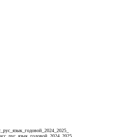
4 8_класс_рус_язык_годовой_2024_2025_
ласс_рус_язык_годовой_2024_2025_