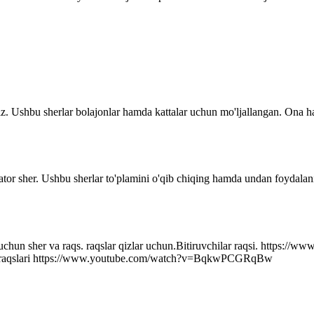
z. Ushbu sherlar bolajonlar hamda kattalar uchun mo'ljallangan. Ona ha
ator sher. Ushbu sherlar to'plamini o'qib chiqing hamda undan foydalani
r uchun sher va raqs. raqslar qizlar uchun.Bitiruvchilar raqsi. http
q raqslari https://www.youtube.com/watch?v=BqkwPCGRqBw