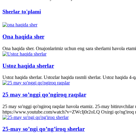
Sherlar to'plami
Ona haqida sher
Ona haqida sher. Onajonlarimiz uchun eng sara sherlarni havola etami
Ustoz haqida sherlar
Ustoz haqida sherlar. Ustozlar haqida rasmli sherlar. Ustoz haqida 4-q
25 may so’nggi qo’ngiroq raqslar
25 may so'nggi qo'ngiroq raqslar havola etamiz. 25-may bitiruvchila
https://www.youtube.com/watch?v=ZWcIj0r2oLQ Oxirgi qo'ng'iro
25-may so’ngi qo’ng’iroq sherlar