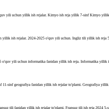
uv yili uchun yillik ish rejalar. Kimyo ish reja yillik 7-sinf Kimyo yill
n yillik ish rejalar. 2024-2025 o'quv yili uchun. Ingliz tili yillik ish reja 5
o'quv yili uchun informatika fanidan yillik ish reja. Informatika yillik i
inf 11-sinf geografiya fanidan yillik ish rejalar to'plami. Geografiya yill
suz tili fanidan yillik ish rejalar to'plami. Fransuz tili ish reja 2024 5-sin