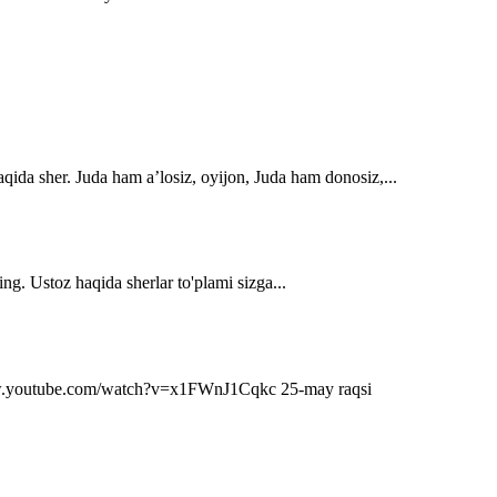
qida sher. Juda ham a’losiz, oyijon, Juda ham donosiz,...
ng. Ustoz haqida sherlar to'plami sizga...
s://www.youtube.com/watch?v=x1FWnJ1Cqkc 25-may raqsi