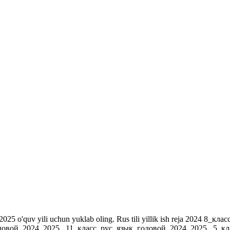
r. 2024-2025 o'quv yili uchun yuklab oling. Rus tili yillik ish reja 202
довой_2024_2025_ 11_класс_рус_язык_годовой_2024_2025_ 5_к