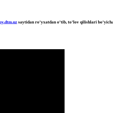
my.dtm.uz
saytidan ro’yxatdan o’tib, to’lov qilishlari bo’yic