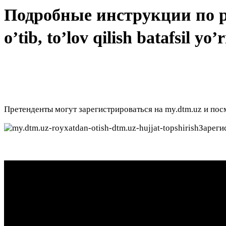
Подробные инструкции по р
o’tib, to’lov qilish batafsil yo
Претенденты могут зарегистрироваться на my.dtm.uz и пос
Зареги