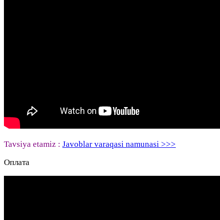
Tavsiya etamiz :
Javoblar varaqasi namunasi >>>
Оплата