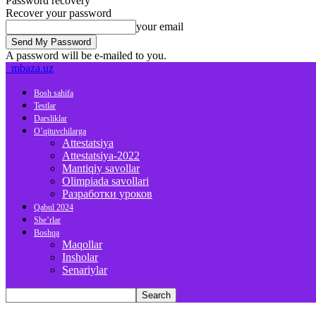
Password recovery
Recover your password
your email
A password will be e-mailed to you.
mbaza.uz
Bosh sahifa
Testlar
Darsliklar
O’qituvchilarga
Attestatsiya
Attestatsiya-2022
Mantiqiy savollar
Olimpiada savollari
Разработки уроков
Qabul 2024
She’rlar
Boshqa
Maqollar
Insholar
Senariylar