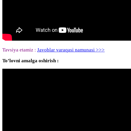
Tavsiya etamiz :
Javoblar varaqasi namunasi >>>
To’lovni amalga oshirish :