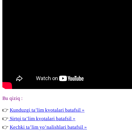
Bu qiziq :
👉
Kunduzgi ta’lim kvotalari batafsil »
👉
Sirtqi ta’lim kvotalari batafsil »
👉
Kechki ta’lim yo’nalishlari batafsil »