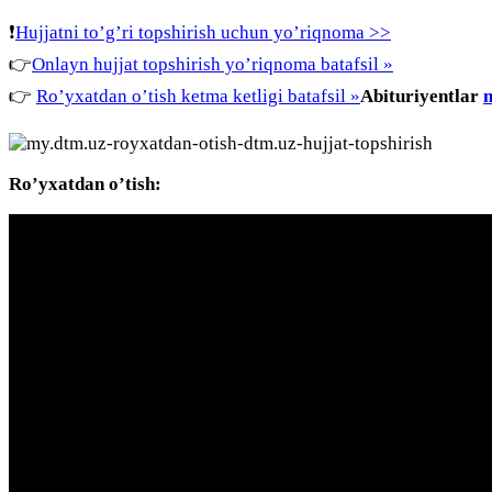
❗️
Hujjatni to’g’ri topshirish uchun yo’riqnoma >>
👉
Onlayn hujjat topshirish yo’riqnoma batafsil »
👉
Ro’yxatdan o’tish ketma ketligi batafsil »
Abituriyentlar
Ro’yxatdan o’tish: