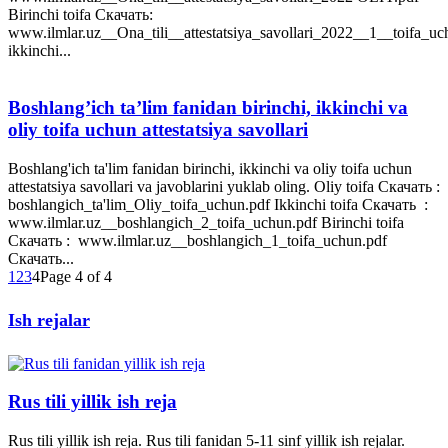
Birinchi toifa Скачать:
www.ilmlar.uz__Ona_tili__attestatsiya_savollari_2022__1__toifa_uc
ikkinchi...
Boshlang’ich ta’lim fanidan birinchi, ikkinchi va
oliy toifa uchun attestatsiya savollari
Boshlang'ich ta'lim fanidan birinchi, ikkinchi va oliy toifa uchun
attestatsiya savollari va javoblarini yuklab oling. Oliy toifa Скачать :
boshlangich_ta'lim_Oliy_toifa_uchun.pdf Ikkinchi toifa Скачать :
www.ilmlar.uz__boshlangich_2_toifa_uchun.pdf Birinchi toifa
Скачать : www.ilmlar.uz__boshlangich_1_toifa_uchun.pdf
Скачать...
1
2
3
4
Page 4 of 4
Ish rejalar
Rus tili yillik ish reja
Rus tili yillik ish reja. Rus tili fanidan 5-11 sinf yillik ish rejalar.