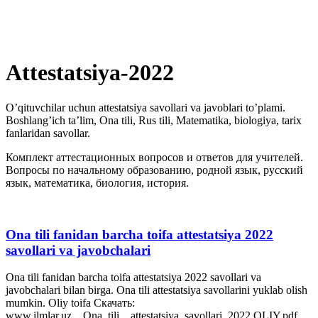
Attestatsiya-2022
O’qituvchilar uchun attestatsiya savollari va javoblari to’plami.
Boshlang’ich ta’lim, Ona tili, Rus tili, Matematika, biologiya, tarix
fanlaridan savollar.
Комплект аттестационных вопросов и ответов для учителей.
Вопросы по начальному образованию, родной язык, русский
язык, математика, биология, история.
Ona tili fanidan barcha toifa attestatsiya 2022
savollari va javobchalari
Ona tili fanidan barcha toifa attestatsiya 2022 savollari va
javobchalari bilan birga. Ona tili attestatsiya savollarini yuklab olish
mumkin. Oliy toifa Скачать:
www.ilmlar.uz__Ona_tili__attestatsiya_savollari_2022 OLIY.pdf