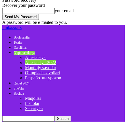
Password recovery
Recover your password
your email
A password will be e-mailed to you.
mbaza.uz
Bosh sahifa
Testlar
Darsliklar
O’qituvchilarga
Attestatsiya
Attestatsiya-2022
Mantiqiy savollar
Olimpiada savollari
Разработки уроков
Qabul 2024
She’rlar
Boshqa
Maqollar
Insholar
Senariylar