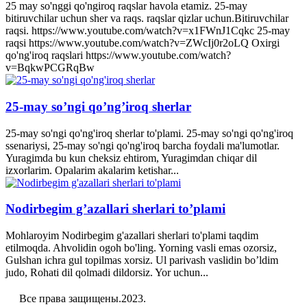
25 may so'nggi qo'ngiroq raqslar havola etamiz. 25-may
bitiruvchilar uchun sher va raqs. raqslar qizlar uchun.Bitiruvchilar
raqsi. https://www.youtube.com/watch?v=x1FWnJ1Cqkc 25-may
raqsi https://www.youtube.com/watch?v=ZWcIj0r2oLQ Oxirgi
qo'ng'iroq raqslari https://www.youtube.com/watch?
v=BqkwPCGRqBw
25-may so’ngi qo’ng’iroq sherlar
25-may so'ngi qo'ng'iroq sherlar to'plami. 25-may so'ngi qo'ng'iroq
ssenariysi, 25-may so'ngi qo'ng'iroq barcha foydali ma'lumotlar.
Yuragimda bu kun cheksiz ehtirom, Yuragimdan chiqar dil
izxorlarim. Opalarim akalarim ketishar...
Nodirbegim g’azallari sherlari to’plami
Mohlaroyim Nodirbegim g'azallari sherlari to'plami taqdim
etilmoqda. Ahvolidin ogoh bo'ling. Yorning vasli emas ozorsiz,
Gulshan ichra gul topilmas xorsiz. Ul parivash vaslidin bo’ldim
judo, Rohati dil qolmadi dildorsiz. Yor uchun...
Все права защищены.2023.