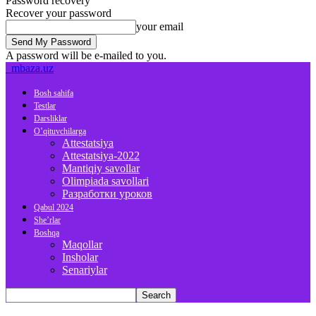
Password recovery
Recover your password
your email
A password will be e-mailed to you.
mbaza.uz
Bosh sahifa
Testlar
Darsliklar
O’qituvchilarga
Attestatsiya
Attestatsiya-2022
Mantiqiy savollar
Olimpiada savollari
Разработки уроков
Qabul 2024
She’rlar
Boshqa
Maqollar
Insholar
Senariylar