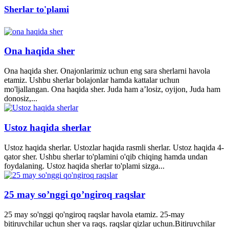
Sherlar to'plami
Ona haqida sher
Ona haqida sher. Onajonlarimiz uchun eng sara sherlarni havola
etamiz. Ushbu sherlar bolajonlar hamda kattalar uchun
mo'ljallangan. Ona haqida sher. Juda ham a’losiz, oyijon, Juda ham
donosiz,...
Ustoz haqida sherlar
Ustoz haqida sherlar. Ustozlar haqida rasmli sherlar. Ustoz haqida 4-
qator sher. Ushbu sherlar to'plamini o'qib chiqing hamda undan
foydalaning. Ustoz haqida sherlar to'plami sizga...
25 may so’nggi qo’ngiroq raqslar
25 may so'nggi qo'ngiroq raqslar havola etamiz. 25-may
bitiruvchilar uchun sher va raqs. raqslar qizlar uchun.Bitiruvchilar