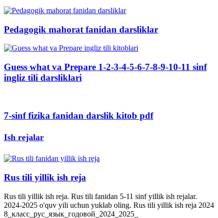
Pedagogik mahorat fanidan darsliklar
Guess what va Prepare 1-2-3-4-5-6-7-8-9-10-11 sinf
ingliz tili darsliklari
7-sinf fizika fanidan darslik kitob pdf
Ish rejalar
Rus tili yillik ish reja
Rus tili yillik ish reja. Rus tili fanidan 5-11 sinf yillik ish rejalar.
2024-2025 o'quv yili uchun yuklab oling. Rus tili yillik ish reja 2024
8_класс_рус_язык_годовой_2024_2025_