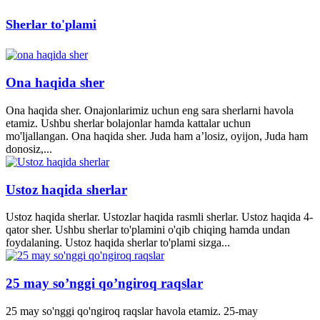
Sherlar to'plami
Ona haqida sher
Ona haqida sher. Onajonlarimiz uchun eng sara sherlarni havola
etamiz. Ushbu sherlar bolajonlar hamda kattalar uchun
mo'ljallangan. Ona haqida sher. Juda ham a’losiz, oyijon, Juda ham
donosiz,...
Ustoz haqida sherlar
Ustoz haqida sherlar. Ustozlar haqida rasmli sherlar. Ustoz haqida 4-
qator sher. Ushbu sherlar to'plamini o'qib chiqing hamda undan
foydalaning. Ustoz haqida sherlar to'plami sizga...
25 may so’nggi qo’ngiroq raqslar
25 may so'nggi qo'ngiroq raqslar havola etamiz. 25-may