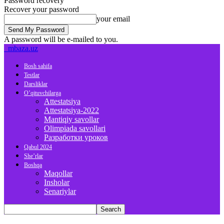
Password recovery
Recover your password
your email
A password will be e-mailed to you.
mbaza.uz
Bosh sahifa
Testlar
Darsliklar
O’qituvchilarga
Attestatsiya
Attestatsiya-2022
Mantiqiy savollar
Olimpiada savollari
Разработки уроков
Qabul 2024
She’rlar
Boshqa
Maqollar
Insholar
Senariylar