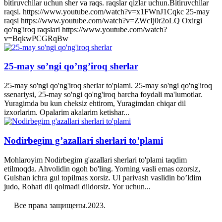
bitiruvchilar uchun sher va raqs. raqslar qizlar uchun.Bitiruvchilar
raqsi. https://www.youtube.com/watch?v=x1FWnJ1Cqkc 25-may
raqsi https://www.youtube.com/watch?v=ZWcIj0r2oLQ Oxirgi
qo'ng'iroq raqslari https://www.youtube.com/watch?
v=BqkwPCGRqBw
25-may so’ngi qo’ng’iroq sherlar
25-may so'ngi qo'ng'iroq sherlar to'plami. 25-may so'ngi qo'ng'iroq
ssenariysi, 25-may so'ngi qo'ng'iroq barcha foydali ma'lumotlar.
Yuragimda bu kun cheksiz ehtirom, Yuragimdan chiqar dil
izxorlarim. Opalarim akalarim ketishar...
Nodirbegim g’azallari sherlari to’plami
Mohlaroyim Nodirbegim g'azallari sherlari to'plami taqdim
etilmoqda. Ahvolidin ogoh bo'ling. Yorning vasli emas ozorsiz,
Gulshan ichra gul topilmas xorsiz. Ul parivash vaslidin bo’ldim
judo, Rohati dil qolmadi dildorsiz. Yor uchun...
Все права защищены.2023.