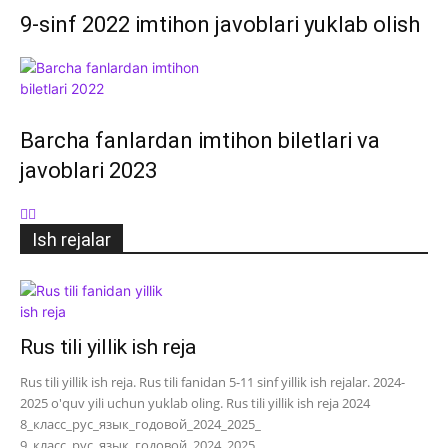
9-sinf 2022 imtihon javoblari yuklab olish
Barcha fanlardan imtihon biletlari va
javoblari 2023
Ish rejalar
Rus tili yillik ish reja
Rus tili yillik ish reja. Rus tili fanidan 5-11 sinf yillik ish rejalar. 2024-
2025 o'quv yili uchun yuklab oling. Rus tili yillik ish reja 2024
8_класс_рус_язык_годовой_2024_2025_
9_класс_рус_язык_годовой_2024_2025_