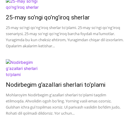
25-may so’ngi qo’ng’iroq sherlar
25-may so'ngi qo'ng'iroq sherlar to'plami. 25-may so'ngi qo'ng'iroq
ssenariysi, 25-may so'ngi qo'ng'iroq barcha foydali ma'lumotlar.
Yuragimda bu kun cheksiz ehtirom, Yuragimdan chiqar dil izxorlarim.
Opalarim akalarim ketishar...
Nodirbegim g’azallari sherlari to’plami
Mohlaroyim Nodirbegim g'azallari sherlari to'plami taqdim
etilmoqda. Ahvolidin ogoh bo'ling. Yorning vasli emas ozorsiz,
Gulshan ichra gul topilmas xorsiz. Ul parivash vaslidin bo’ldim judo,
Rohati dil qolmadi dildorsiz. Yor uchun...