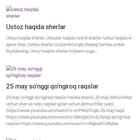
Ustoz haqida sherlar
Ustoz haqida sherlar. Ustozlar haqida rasmli sherlar. Ustoz haqida 4-
qator sher. Ushbu sherlar to'plamini o'qib chiqing hamda undan
foydalaning. Ustoz haqida sherlar to'plami sizga...
25 may so’nggi qo’ngiroq raqslar
25 may so'nggi qo'ngiroq raqslar havola etamiz. 25-may bitiruvchilar
uchun sher va raqs. raqslar qizlar uchun.Bitiruvchilar raqsi.
https://www.youtube.com/watch?v=x1FWnJ1Cqkc 25-may raqsi
https://www.youtube.com/watch?v=ZWcIj0r2oLQ Oxirgi qo'ng'iroq
raqslari https://www.youtube.com/watch?v=BqkwPCGRqBw