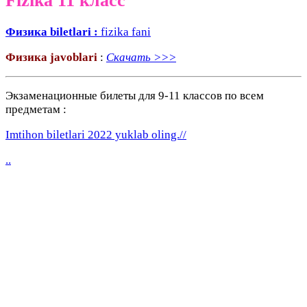
Fizika 11 класс
Физика biletlari :
fizika fani
Физика javoblari
:
Скачать >>>
Экзаменационные билеты для 9-11 классов по всем
предметам :
Imtihon biletlari 2022 yuklab oling.//
..