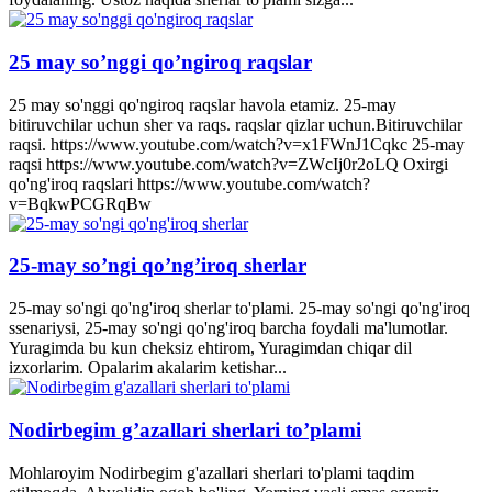
25 may so’nggi qo’ngiroq raqslar
25 may so'nggi qo'ngiroq raqslar havola etamiz. 25-may
bitiruvchilar uchun sher va raqs. raqslar qizlar uchun.Bitiruvchilar
raqsi. https://www.youtube.com/watch?v=x1FWnJ1Cqkc 25-may
raqsi https://www.youtube.com/watch?v=ZWcIj0r2oLQ Oxirgi
qo'ng'iroq raqslari https://www.youtube.com/watch?
v=BqkwPCGRqBw
25-may so’ngi qo’ng’iroq sherlar
25-may so'ngi qo'ng'iroq sherlar to'plami. 25-may so'ngi qo'ng'iroq
ssenariysi, 25-may so'ngi qo'ng'iroq barcha foydali ma'lumotlar.
Yuragimda bu kun cheksiz ehtirom, Yuragimdan chiqar dil
izxorlarim. Opalarim akalarim ketishar...
Nodirbegim g’azallari sherlari to’plami
Mohlaroyim Nodirbegim g'azallari sherlari to'plami taqdim