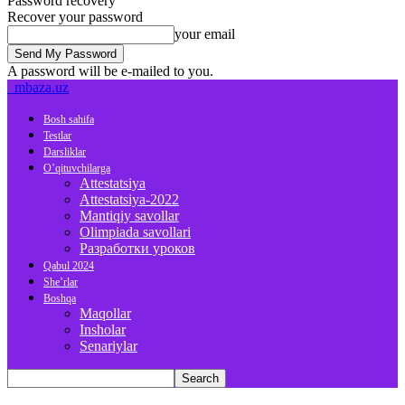
Password recovery
Recover your password
your email
A password will be e-mailed to you.
mbaza.uz
Bosh sahifa
Testlar
Darsliklar
O’qituvchilarga
Attestatsiya
Attestatsiya-2022
Mantiqiy savollar
Olimpiada savollari
Разработки уроков
Qabul 2024
She’rlar
Boshqa
Maqollar
Insholar
Senariylar